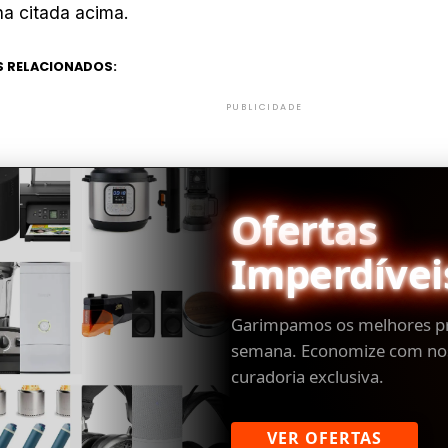
na citada acima.
 RELACIONADOS:
PUBLICIDADE
Ofertas
Imperdívei
Garimpamos os melhores p
semana. Economize com no
curadoria exclusiva.
VER OFERTAS