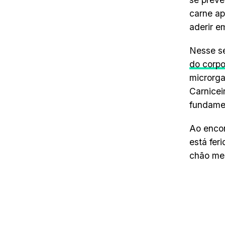
carne ap
aderir e
Nesse se
do corp
microrga
Carnicei
fundamen
Ao encon
está fer
chão me