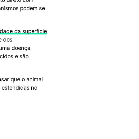
ganismos podem se
dade da superfície
e dos
 uma doença.
cidos e são
sar que o animal
m estendidas no