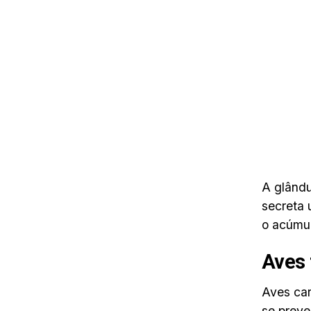
A glându
secreta 
o acúmul
Aves 
Aves car
se preve