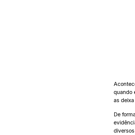
Acontece
quando e
as deixa
De form
evidênci
diversos