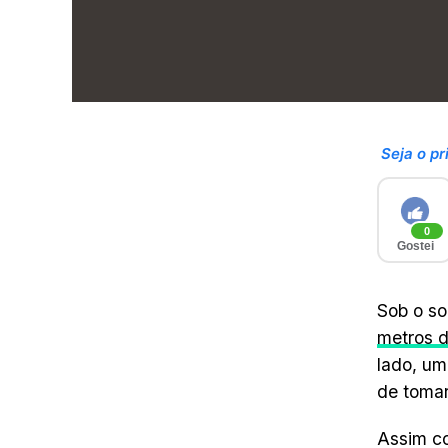
Seja o pr
0
Gostei
Sob o so
metros 
lado, um
de tomar
Assim co