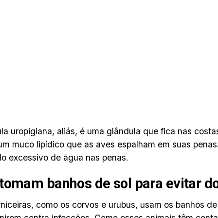
la uropigiana, aliás, é uma glândula que fica nas costa
um muco lipídico que as aves espalham em suas penas
o excessivo de água nas penas.
tomam banhos de sol para evitar d
niceiras, como os corvos e urubus, usam os banhos de
nirem contra infecções. Como esses animais têm conta