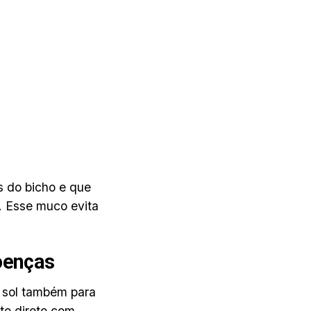
s do bicho e que
. Esse muco evita
oenças
 sol também para
to direto com