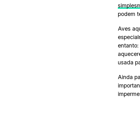
simplesm
podem te
Aves aqu
especial
entanto:
aquecere
usada pa
Ainda pa
importan
impermea