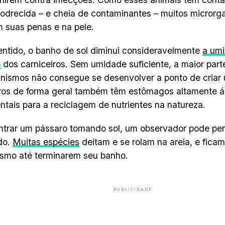
odrecida – e cheia de contaminantes – muitos micror
m suas penas e na pele.
ntido, o banho de sol diminui consideravelmente
a umi
o
dos carniceiros. Sem umidade suficiente, a maior part
nismos não consegue se desenvolver a ponto de criar
ros de forma geral também têm estômagos altamente á
tais para a reciclagem de nutrientes na natureza.
trar um pássaro tomando sol, um observador pode pen
ido.
Muitas espécies
deitam e se rolam na areia, e fica
smo até terminarem seu banho.
PUBLICIDADE