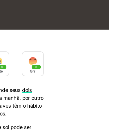
0
0
te
Grr
ende seus
dois
a manhã, por outro
aves têm o hábito
os.
 sol pode ser