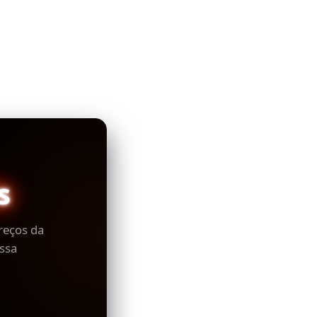
s
reços da
ssa