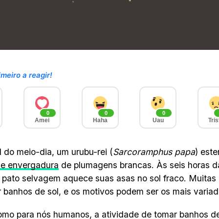
imeiro a reagir!
0
0
0
Amei
Haha
Uau
Tris
l do meio-dia, um urubu-rei (
Sarcoramphus papa
) est
de envergadura
de plumagens brancas. Às seis horas d
 pato selvagem aquece suas asas no sol fraco. Muitas 
 banhos de sol, e os motivos podem ser os mais variad
mo para nós humanos, a atividade de tomar banhos de