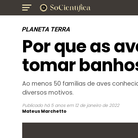
PLANETA TERRA
Por que as av
tomar banhos
Ao menos 50 famílias de aves conhecid
diversos motivos.
Publicado
há 5 anos
em
12 de janeiro de 2022
Mateus Marchetto