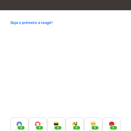
Seja o primeiro a reagir!
0
0
0
0
0
0