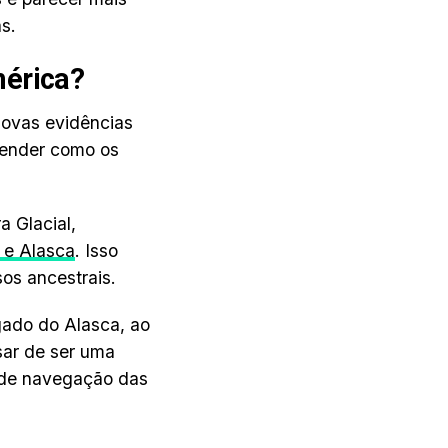
s.
mérica?
novas evidências
tender como os
a Glacial,
a e Alasca
. Isso
os ancestrais.
gado do Alasca, ao
sar de ser uma
s de navegação das