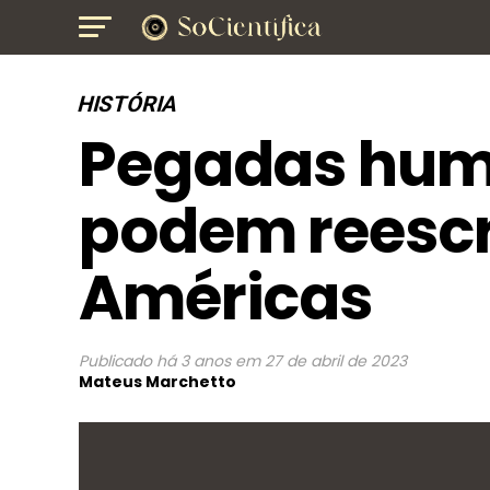
HISTÓRIA
Pegadas hum
podem reescre
Américas
Publicado
há 3 anos
em
27 de abril de 2023
Mateus Marchetto