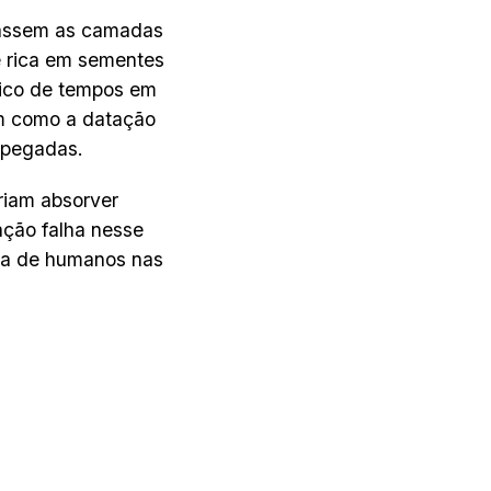
trassem as camadas
e rica em sementes
rico de tempos em
m como a datação
 pegadas.
riam absorver
ação falha nesse
sta de humanos nas