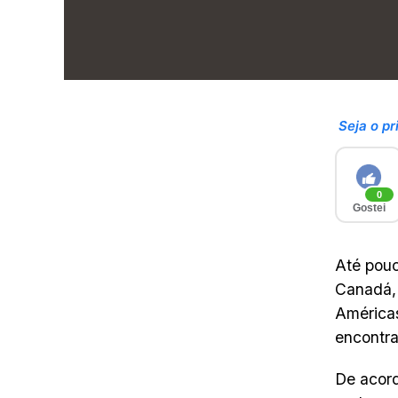
Seja o pr
0
Gostei
Até pouc
Canadá,
Américas
encontr
De acord