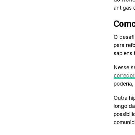
antigas 
Como,
O desafi
para ref
sapiens 
Nesse se
corredor
poderia,
Outra hi
longo da
possibil
comunida