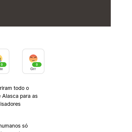
0
0
te
Grr
riram todo o
 Alasca para as
uisadores
 humanos só