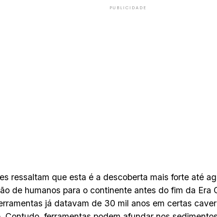
PUBLICIDADE
es ressaltam que esta é a descoberta mais forte até a
ão de humanos para o continente antes do fim da Era Gl
erramentas já datavam de 30 mil anos em certas cave
. Contudo, ferramentas podem afundar nos sedimentos