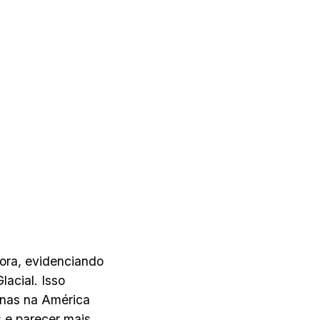
gora, evidenciando
acial. Isso
rnas na América
 e parecer mais