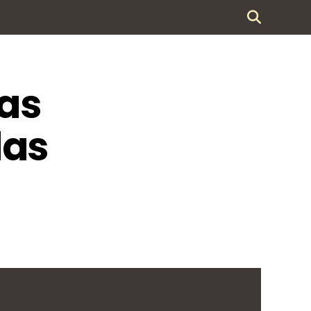
as
das