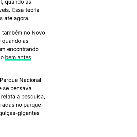
l, quando as
eis. Essa teoria
 até agora.
as também no Novo
e quando as
vêm encontrando
do
bem antes
 Parque Nacional
e se pensava
relata a pesquisa,
radas no parque
guiças-gigantes