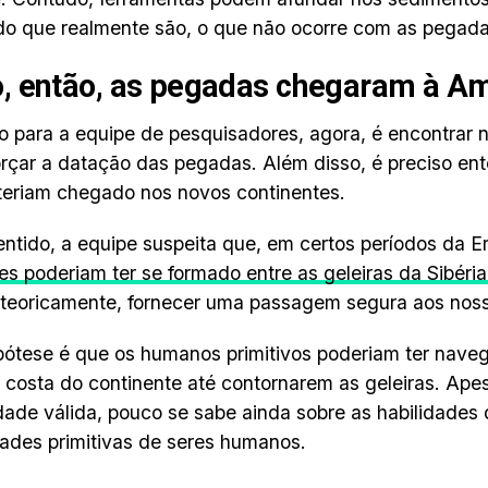
do que realmente são, o que não ocorre com as pegada
 então, as pegadas chegaram à A
o para a equipe de pesquisadores, agora, é encontrar 
orçar a datação das pegadas. Além disso, é preciso en
teriam chegado nos novos continentes.
ntido, a equipe suspeita que, em certos períodos da Er
es poderiam ter se formado entre as geleiras da Sibéri
 teoricamente, fornecer uma passagem segura aos noss
pótese é que os humanos primitivos poderiam ter nave
 costa do continente até contornarem as geleiras. Ape
idade válida, pouco se sabe ainda sobre as habilidade
des primitivas de seres humanos.