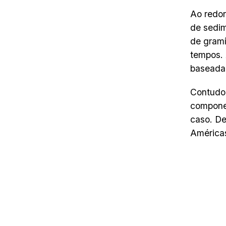
Ao redor
de sedim
de gramí
tempos.
baseada 
Contudo,
componen
caso. De
Américas