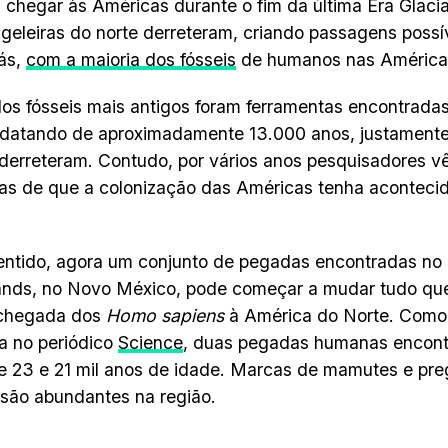
chegar às Américas durante o fim da última Era Glacia
geleiras do norte derreteram, criando passagens possív
iás,
com a maioria dos fósseis
de humanos nas Américas
os fósseis mais antigos foram ferramentas encontrad
 datando de aproximadamente 13.000 anos, justament
 derreteram. Contudo, por vários anos pesquisadores 
as de que a colonização das Américas tenha aconteci
ntido, agora um conjunto de pegadas encontradas no
ands, no Novo México, pode começar a mudar tudo qu
 chegada dos
Homo sapiens
à América do Norte. Como 
a no periódico
Science
, duas pegadas humanas encont
 23 e 21 mil anos de idade. Marcas de mamutes e pre
são abundantes na região.