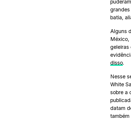
puderam 
grandes 
batia, al
Alguns d
México,
geleiras
evidênci
disso
.
Nesse se
White S
sobre a
publicad
datam de
também 