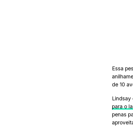
Essa pes
anilhame
de 10 av
Lindsay 
para o l
penas pa
aproveit