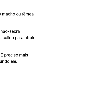
mo macho ou fêmea
ilhão-zebra
ulino para atrair
É preciso mais
undo ele.