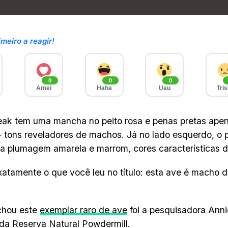
imeiro a reagir!
0
0
0
Amei
Haha
Uau
Tris
ak tem uma mancha no peito rosa e penas pretas ape
— tons reveladores de machos. Já no lado esquerdo, o 
a plumagem amarela e marrom, cores características 
xatamente o que você leu no título: esta ave é macho 
.
hou este
exemplar raro de ave
foi a pesquisadora Anni
da Reserva Natural Powdermill.