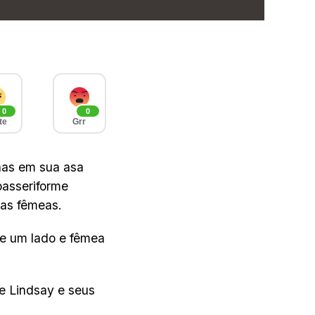
0
0
te
Grr
nas em sua asa
passeriforme
das fêmeas.
de um lado e fêmea
e Lindsay e seus