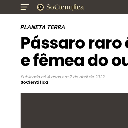
PLANETA TERRA
Pássaro raro
e fêmea do o
Publicado
há 4 anos
em
7 de abril de 2022
SoCientífica