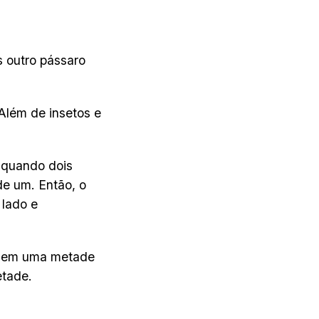
s outro pássaro
Além de insetos e
 quando dois
de um. Então, o
lado e
as em uma metade
etade.