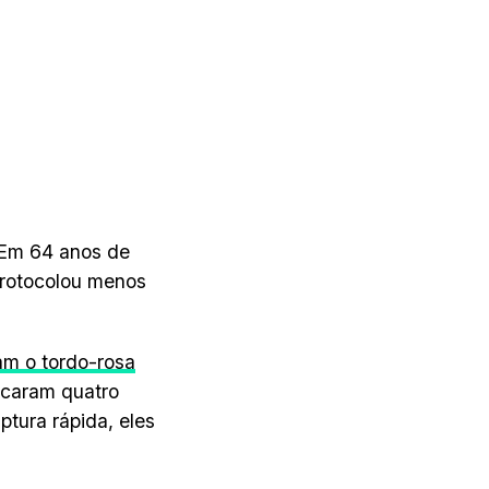
. Em 64 anos de
protocolou menos
am o tordo-rosa
caram quatro
tura rápida, eles