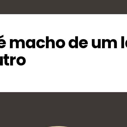
 é macho de um 
utro