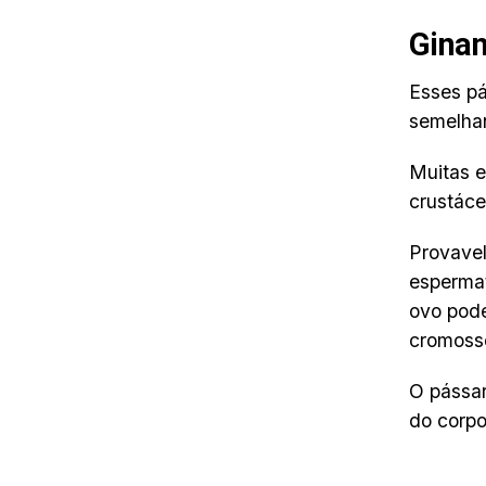
Gina
Esses pá
semelhan
Muitas e
crustáce
Provavel
espermat
ovo pod
cromosso
O pássar
do corpo