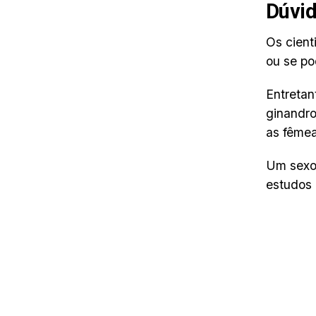
Dúvid
Os cient
ou se po
Entretan
ginandr
as fêmea
Um sexo 
estudos 