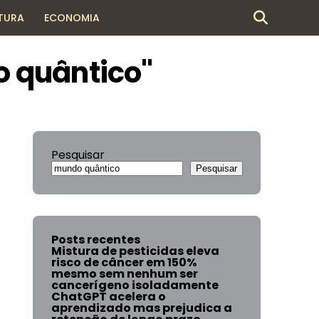
TURA
ECONOMIA
o quântico"
Pesquisar
Pesquisar
Posts recentes
Mistura de pesticidas eleva
risco de câncer em 150%
mesmo sem nenhum ser
cancerígeno isoladamente
ChatGPT acelera o
aprendizado mas prejudica a