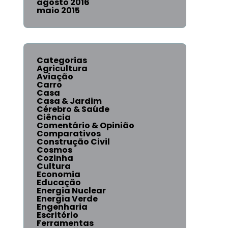
agosto 2016
maio 2015
Categorias
Agricultura
Aviação
Carro
Casa
Casa & Jardim
Cérebro & Saúde
Ciência
Comentário & Opinião
Comparativos
Construção Civil
Cosmos
Cozinha
Cultura
Economia
Educação
Energia Nuclear
Energia Verde
Engenharia
Escritório
Ferramentas