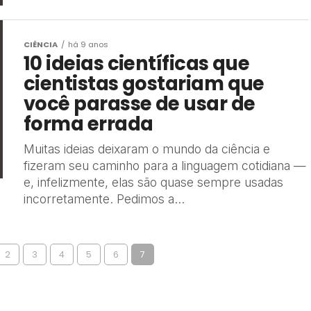
CIÊNCIA
há 9 anos
10 ideias científicas que
cientistas gostariam que
você parasse de usar de
forma errada
Muitas ideias deixaram o mundo da ciência e
fizeram seu caminho para a linguagem cotidiana —
e, infelizmente, elas são quase sempre usadas
incorretamente. Pedimos a...
2
3
4
5
6
7