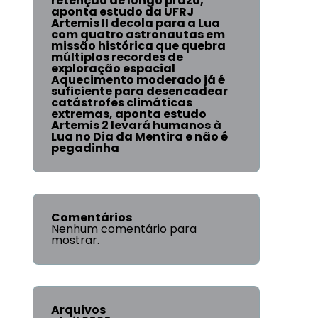
retenção de longo prazo,
aponta estudo da UFRJ
Artemis II decola para a Lua
com quatro astronautas em
missão histórica que quebra
múltiplos recordes de
exploração espacial
Aquecimento moderado já é
suficiente para desencadear
catástrofes climáticas
extremas, aponta estudo
Artemis 2 levará humanos à
Lua no Dia da Mentira e não é
pegadinha
Comentários
Nenhum comentário para
mostrar.
Arquivos