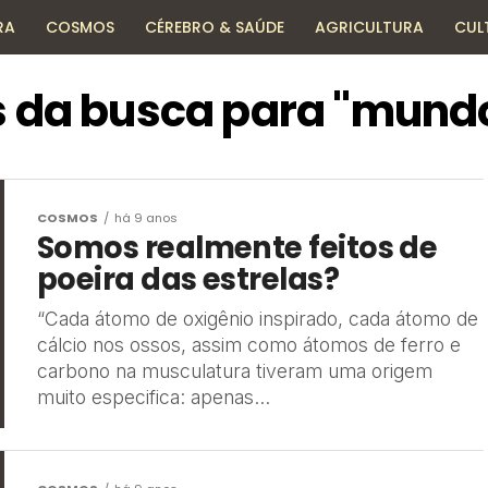
RA
COSMOS
CÉREBRO & SAÚDE
AGRICULTURA
CUL
HISTÓRIA
TECNOLOGIA
ENCICLOPÉDIA
 da busca para "mund
COSMOS
há 9 anos
Somos realmente feitos de
poeira das estrelas?
“Cada átomo de oxigênio inspirado, cada átomo de
cálcio nos ossos, assim como átomos de ferro e
carbono na musculatura tiveram uma origem
muito especifica: apenas...