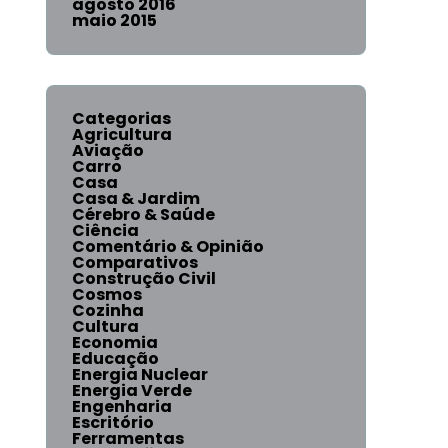
agosto 2016
maio 2015
Categorias
Agricultura
Aviação
Carro
Casa
Casa & Jardim
Cérebro & Saúde
Ciência
Comentário & Opinião
Comparativos
Construção Civil
Cosmos
Cozinha
Cultura
Economia
Educação
Energia Nuclear
Energia Verde
Engenharia
Escritório
Ferramentas