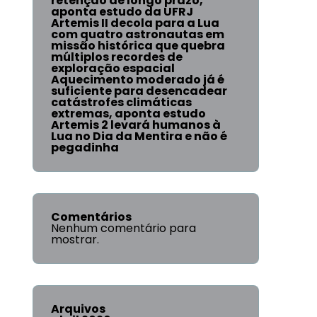
retenção de longo prazo,
aponta estudo da UFRJ
Artemis II decola para a Lua
com quatro astronautas em
missão histórica que quebra
múltiplos recordes de
exploração espacial
Aquecimento moderado já é
suficiente para desencadear
catástrofes climáticas
extremas, aponta estudo
Artemis 2 levará humanos à
Lua no Dia da Mentira e não é
pegadinha
Comentários
Nenhum comentário para
mostrar.
Arquivos