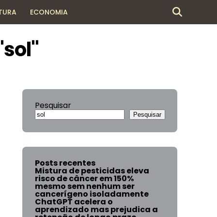
TURA
ECONOMIA
sol"
Pesquisar
Pesquisar
Posts recentes
Mistura de pesticidas eleva
risco de câncer em 150%
mesmo sem nenhum ser
cancerígeno isoladamente
ChatGPT acelera o
aprendizado mas prejudica a