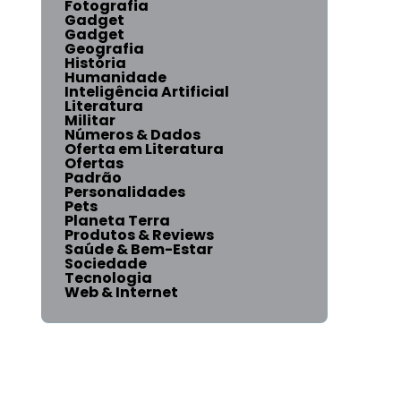
Fotografia
Gadget
Gadget
Geografia
História
Humanidade
Inteligência Artificial
Literatura
Militar
Números & Dados
Oferta em Literatura
Ofertas
Padrão
Personalidades
Pets
Planeta Terra
Produtos & Reviews
Saúde & Bem-Estar
Sociedade
Tecnologia
Web & Internet