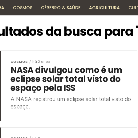
RA
COSMOS
CÉREBRO & SAÚDE
AGRICULTURA
CUL
HISTÓRIA
TECNOLOGIA
ENCICLOPÉDIA
ultados da busca para "
COSMOS
há 2 anos
NASA divulgou como é um
eclipse solar total visto do
espaço pela ISS
A NASA registrou um eclipse solar total visto do
espaço.