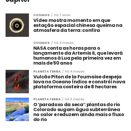
COSMOS
há 7 anos
Vídeo mostra momento em que
estação espacial chinesa queima na
atmosfera da terra: confira
COSMOS
há 4 meses
NASA conta as horas para o
lançamento da Artemis II, que levará
humanos à Lua pela primeira vez em
mais de 50 anos
PLANETA TERRA
há 4 meses
Vulcão Piton de la Fournaise despeja
lava no Oceano Índico e constrói nova
plataforma costeira de 8 hectares
PLANETA TERRA
há 5 meses
O ‘paradoxo da seca’: plantas do rio
Colorado sugam água subterrânea
no calor e reduzem ainda mais o fluxo
do rio