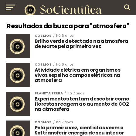
Resultados da busca para "atmosfera"
COSMOS
há 6 anos
Brilho verde detectado na atmosfera
de Marte pela primeira vez
COSMOS
há 6 anos
Atividade elétrica em organismos
vivos espelha campos elétricos na
atmosfera
PLANETA TERRA
há 7 anos
Experimentos tentam descobrir como
florestas reagem ao aumento de CO2
na atmosfera
COSMOS
há 7 anos
Pela primeira vez, cientistas veem o
Sol transferir energia de seu interior