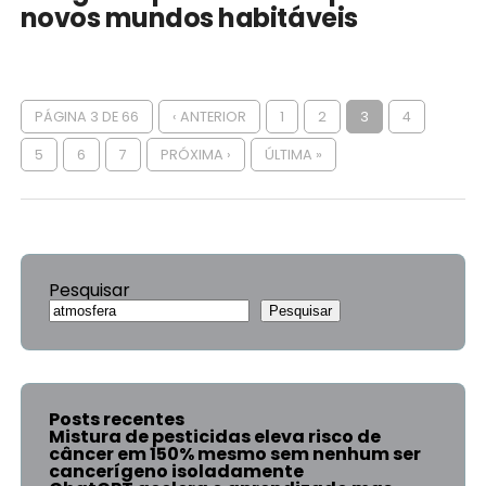
novos mundos habitáveis
PÁGINA 3 DE 66
‹ ANTERIOR
1
2
3
4
5
6
7
PRÓXIMA ›
ÚLTIMA »
Pesquisar
Pesquisar
Posts recentes
Mistura de pesticidas eleva risco de
câncer em 150% mesmo sem nenhum ser
cancerígeno isoladamente