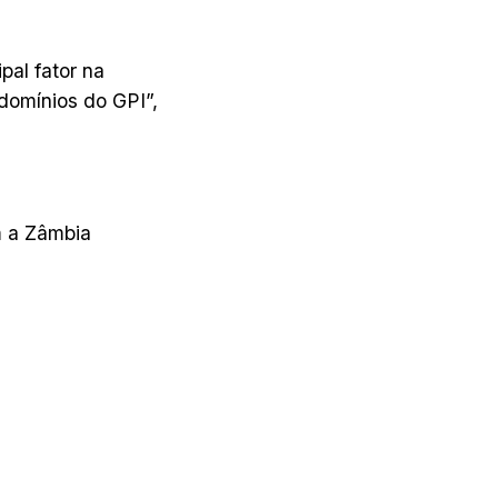
pal fator na
domínios do GPI”,
m a Zâmbia