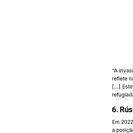
“A invas
reflete 
[…] Esti
refugiad
6. Rús
Em 2022,
a posiçã