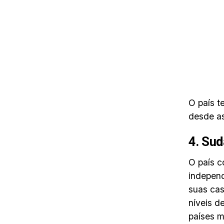
O país t
desde as
4. Sud
O país c
indepen
suas cas
níveis d
países m