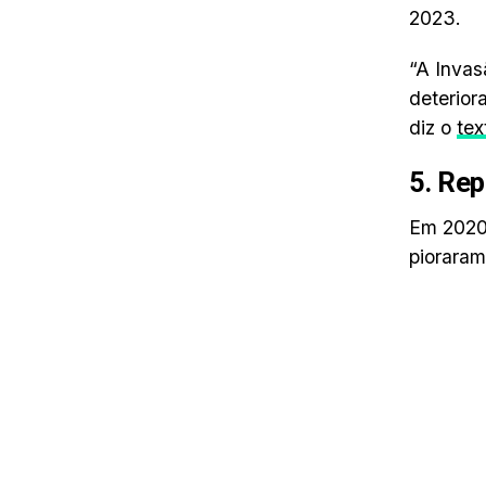
2023.
“A Invas
deterior
diz o
tex
5. Re
Em 2020
pioraram.