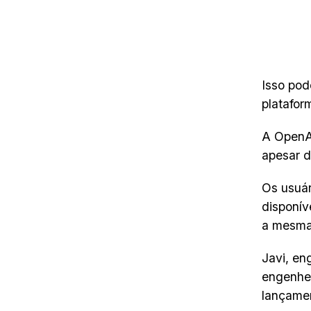
Isso pod
platafor
A OpenAI
apesar d
Os usuár
disponív
a mesma 
Javi, en
engenhei
lançamen