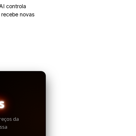
AI controla
 recebe novas
s
reços da
ssa