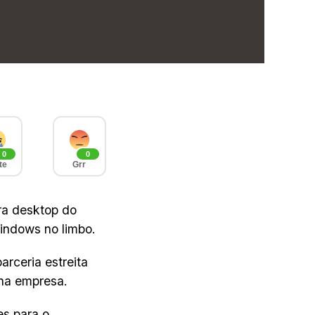
0
0
te
Grr
ra desktop do
indows no limbo.
rceria estreita
 na empresa.
es para o