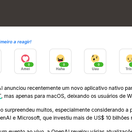
imeiro a reagir!
0
0
0
Amei
Haha
Uau
Tris
 anunciou recentemente um novo aplicativo nativo pa
T
, mas apenas para macOS, deixando os usuários de W
o surpreendeu muitos, especialmente considerando a pa
enAI e Microsoft, que investiu mais de US$ 10 bilhões
um evento ao vivo, a OpenAI revelou várias atualizaçõ