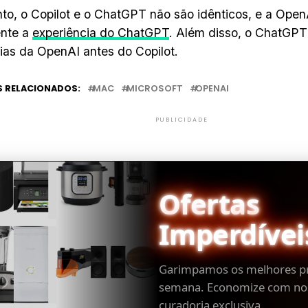
to, o Copilot e o ChatGPT não são idênticos, e a Open
ente a
experiência do ChatGPT
. Além disso, o ChatGPT
ias da OpenAI antes do Copilot.
 RELACIONADOS:
MAC
MICROSOFT
OPENAI
PUBLICIDADE
Ofertas
Imperdívei
Garimpamos os melhores p
semana. Economize com no
curadoria exclusiva.