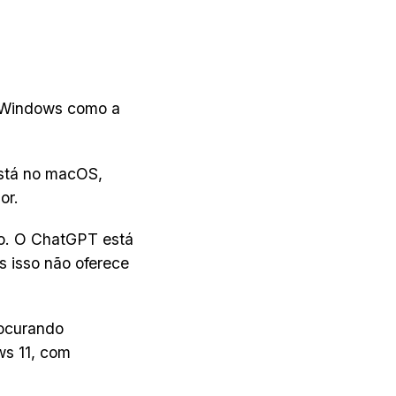
o Windows como a
está no macOS,
or.
do. O ChatGPT está
 isso não oferece
rocurando
ws 11, com