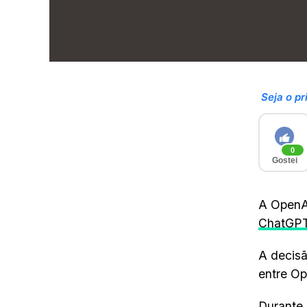
Seja o pr
0
Gostei
A OpenAI
ChatGP
A decisã
entre Op
Durante 