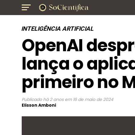
INTELIGÊNCIA ARTIFICIAL
OpenAI despr
lança o aplic
primeiro no 
Publicado
há 2 anos
em
16 de maio de 2024
Elisson Amboni