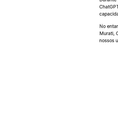
ChatGPT
capacida
No enta
Murati, 
nossos u