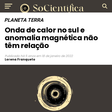
PLANETA TERRA
Onda de calor no sul e
anomalia magnética não
têm relação
Publicado
há 5 anos
em
18 de janeiro de 2022
Lorena Franqueto