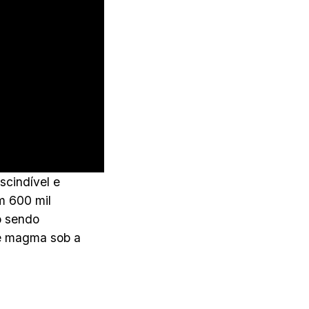
scindível e
m 600 mil
o sendo
e magma sob a