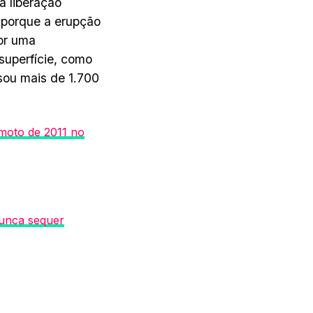
a liberação
 porque a erupção
or uma
superfície, como
ou mais de 1.700
emoto de 2011 no
nunca sequer