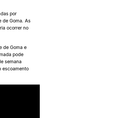
adas por
de de Goma. As
ia ocorrer no
de de Goma e
omada pode
 de semana
 um escoamento