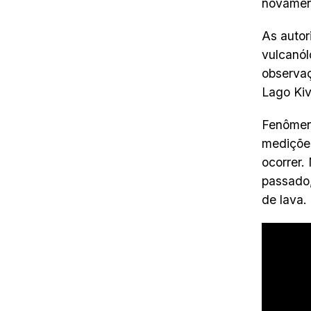
novamen
As autor
vulcanól
observaç
Lago Kiv
Fenômeno
mediçõe
ocorrer.
passado,
de lava.