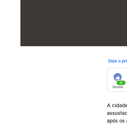
Seja o pr
0
Gostei
A cidade
assustad
após os 