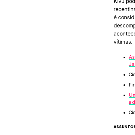
Kivu pod
repentin
é consid
descompr
acontec
vítimas.
As
Ja
Ci
Fi
Um
ex
Ci
ASSUNTOS