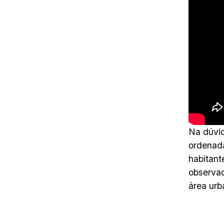
Na dúvid
ordenada
habitant
observa
área urb