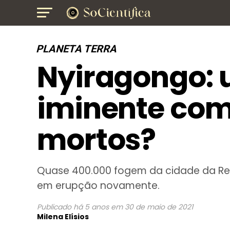
PLANETA TERRA
Nyiragongo: 
iminente com
mortos?
Quase 400.000 fogem da cidade da Re
em erupção novamente.
Publicado
há 5 anos
em
30 de maio de 2021
Milena Elísios