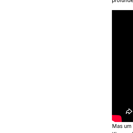
profunde
Mas um a