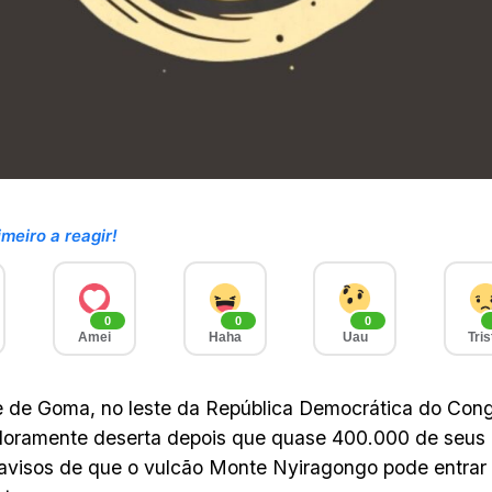
imeiro a reagir!
0
0
0
Amei
Haha
Uau
Tris
 de Goma, no leste da República Democrática do Cong
oramente deserta depois que quase 400.000 de seus 
avisos de que o vulcão Monte Nyiragongo pode entrar