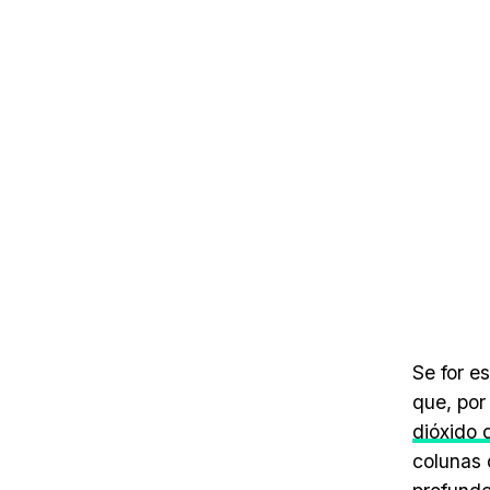
Se for e
que, por
dióxido 
colunas 