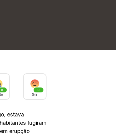
0
0
te
Grr
o, estava
habitantes fugiram
 em erupção