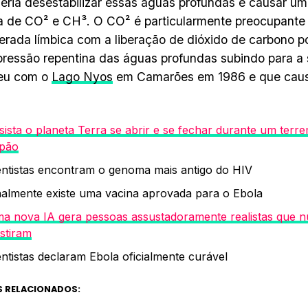
eria desestabilizar essas águas profundas e causar um
a de CO² e CH³. O CO² é particularmente preocupante
erada límbica com a liberação de dióxido de carbono p
essão repentina das águas profundas subindo para a 
eu com o
Lago Nyos
em Camarões em 1986 e que caus
sista o planeta Terra se abrir e se fechar durante um terr
pão
entistas encontram o genoma mais antigo do HIV
nalmente existe uma vacina aprovada para o Ebola
a nova IA gera pessoas assustadoramente realistas que 
istiram
entistas declaram Ebola oficialmente curável
 RELACIONADOS: