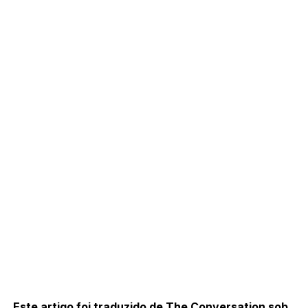
Este artigo foi traduzido de
The Conversation
sob