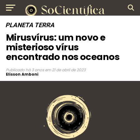
PLANETA TERRA
Mirusvírus: um novo e
misterioso vírus
encontrado nos oceanos
Publicado
há 3 anos
em
21 de abril de 2023
Elisson Amboni