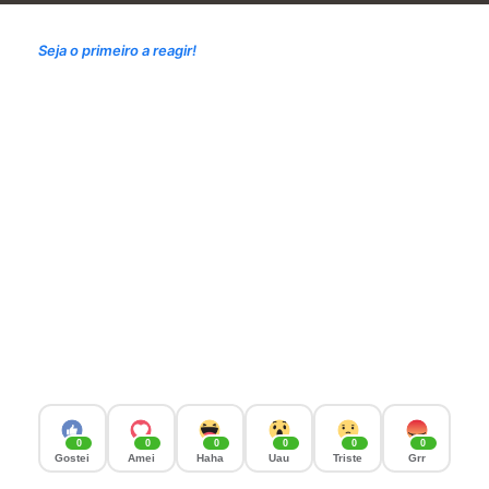
Seja o primeiro a reagir!
0
0
0
0
0
0
Gostei
Amei
Haha
Uau
Triste
Grr