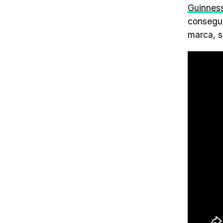
Guinnes
consegui
marca, s