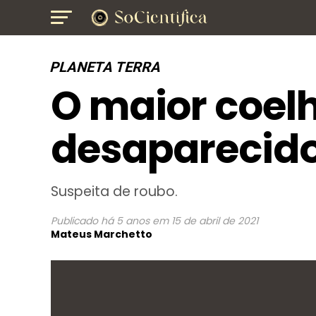
PLANETA TERRA
O maior coel
desaparecido
Suspeita de roubo.
Publicado
há 5 anos
em
15 de abril de 2021
Mateus Marchetto