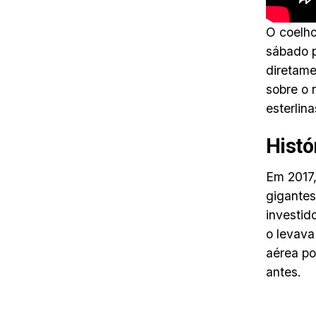
O coelh
sábado p
diretame
sobre o 
esterlina
Histó
Em 2017,
gigantes
investid
o levava
aérea po
antes.