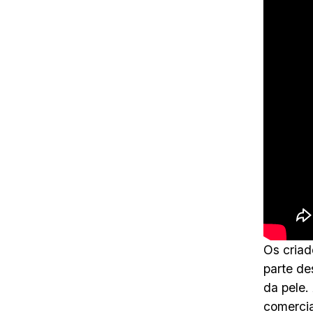
Os criad
parte de
da pele.
comercia