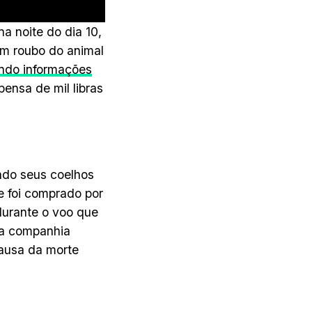
 na noite do dia 10,
m roubo do animal
ndo informações
ensa de mil libras
do seus coelhos
e foi comprado por
durante o voo que
 a companhia
causa da morte