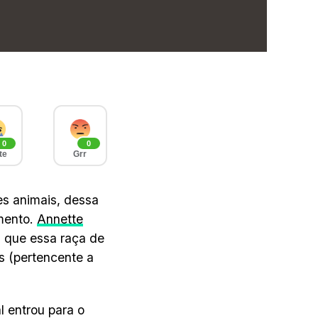
0
0
te
Grr
es animais, dessa
mento.
Annette
, que essa raça de
s (pertencente a
 entrou para o