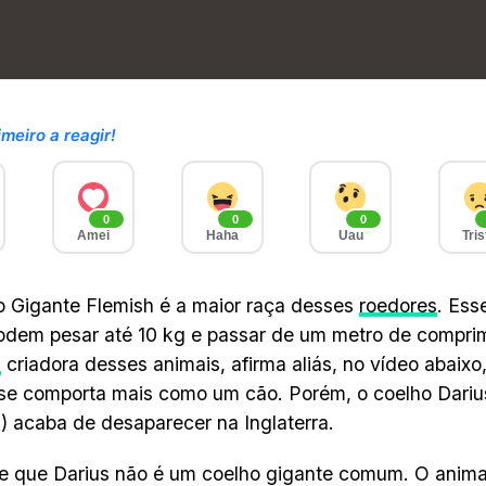
imeiro a reagir!
0
0
0
Amei
Haha
Uau
Tris
 Gigante Flemish é a maior raça desses
roedores
. Ess
odem pesar até 10 kg e passar de um metro de compri
s
criadora desses animais, afirma aliás, no vídeo abaixo
se comporta mais como um cão. Porém, o coelho Dariu
 acaba de desaparecer na Inglaterra.
 que Darius não é um coelho gigante comum. O animal