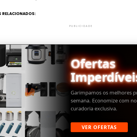
 RELACIONADOS:
PUBLICIDADE
Ofertas
Imperdívei
Garimpamos os melhores p
semana. Economize com no
curadoria exclusiva.
VER OFERTAS