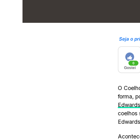
Seja o pr
0
Gostei
O Coelho
forma, p
Edward
coelhos 
Edwards)
Acontece