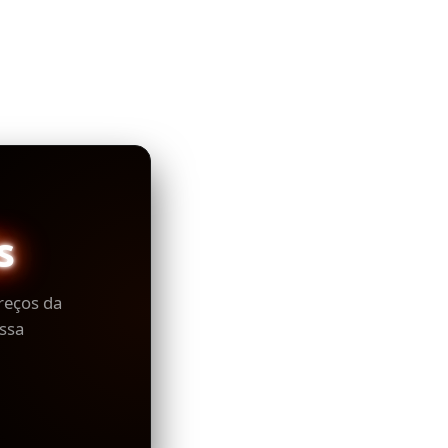
s
reços da
ssa