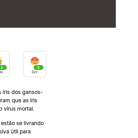
0
0
te
Grr
 íris dos gansos-
ram que as íris
 vírus mortal.
estão se livrando
va útil para