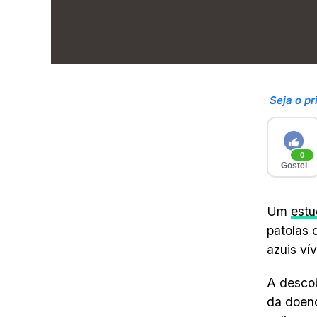
Seja o pr
0
Gostei
Um
estu
patolas 
azuis ví
A descob
da doenç