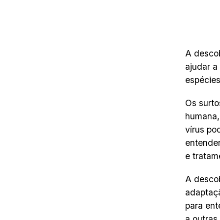
A descob
ajudar a
espécies
Os surto
humana, 
vírus po
entende
e tratam
A descob
adaptaçã
para ent
a outras