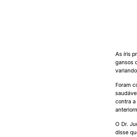
As íris 
gansos 
variand
Foram c
saudávei
contra a
anterior
O Dr. Ju
disse qu