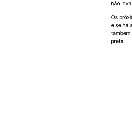
não invas
Os próxi
e se há 
também s
preta.