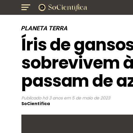
PLANETA TERRA
Íris de ganso
sobrevivem à 
passam de az
Publicado
há 3 anos
em
5 de maio de 2023
SoCientífica