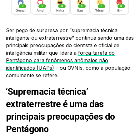
0
0
0
0
0
0
Gostei
Amei
Haha
Uau
Triste
Grr
Ser pego de surpresa por “supremacia técnica
inteligente ou extraterrestre” continua sendo uma das
principais preocupações do cientista e oficial de
inteligência militar que lidera a
força-tarefa do
Pentágono para fenômenos anômalos não
identificados (UAPs)
– ou OVNIs, como a população
comumente se refere.
‘Supremacia técnica’
extraterrestre é uma das
principais preocupações do
Pentágono