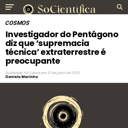
COSMOS
Investigador do Pentágono
diz que ‘supremacia
técnica’ extraterrestre é
preocupante
Publicado
há 3 anos
em
21 de julho de 2023
Daniela Marinho