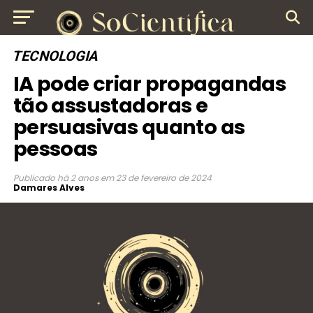
TECNOLOGIA
IA pode criar propagandas
tão assustadoras e
persuasivas quanto as
pessoas
Publicado
há 2 anos
em
23 de fevereiro de 2024
Damares Alves