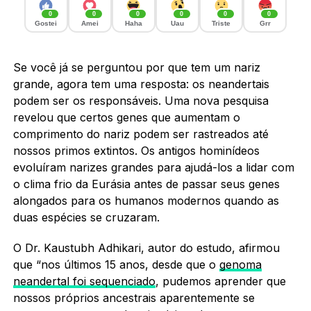
0
0
0
0
0
0
Gostei
Amei
Haha
Uau
Triste
Grr
Se você já se perguntou por que tem um nariz
grande, agora tem uma resposta: os neandertais
podem ser os responsáveis. Uma nova pesquisa
revelou que certos genes que aumentam o
comprimento do nariz podem ser rastreados até
nossos primos extintos. Os antigos hominídeos
evoluíram narizes grandes para ajudá-los a lidar com
o clima frio da Eurásia antes de passar seus genes
alongados para os humanos modernos quando as
duas espécies se cruzaram.
O Dr. Kaustubh Adhikari, autor do estudo, afirmou
que “nos últimos 15 anos, desde que o
genoma
neandertal foi sequenciado
, pudemos aprender que
nossos próprios ancestrais aparentemente se