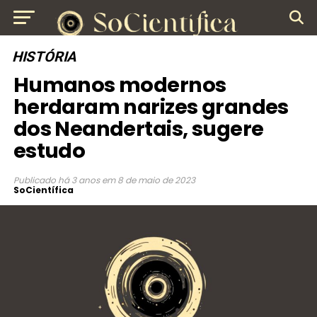
HISTÓRIA
Humanos modernos
herdaram narizes grandes
dos Neandertais, sugere
estudo
Publicado
há 3 anos
em
8 de maio de 2023
SoCientífica