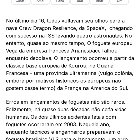
Gostei
Amei
Haha
Uau
Triste
Grr
No último dia 16, todos voltavam seu olhos para a
nave Crew Dragon Resilience, da SpaceX, chegando
com sucesso na ISS levando quatro astronautas. No
entanto, quase ao mesmo tempo, O foguete europeu
Vega da empresa francesa Arianespace falhou
enquanto decolava. O lançamento ocorreu a partir da
clássica base europeia de Kourou, na Guiana
Francesa – uma província ultramarina (vulgo colônia,
embora por motivos históricos os europeus não
gostem desse termo) da França na América do Sul.
Erros em lançamentos de foguetes não são raros.
Felizmente, há quase duas décadas não ceifa vidas
humanas. Os dois últimos acidentes fatais com
foguetes ocorreram em 2003. Naquele ano,
enquanto técnicos e engenheiros preparavam o
foguete brasileiro VLS para o lançamento, um erro