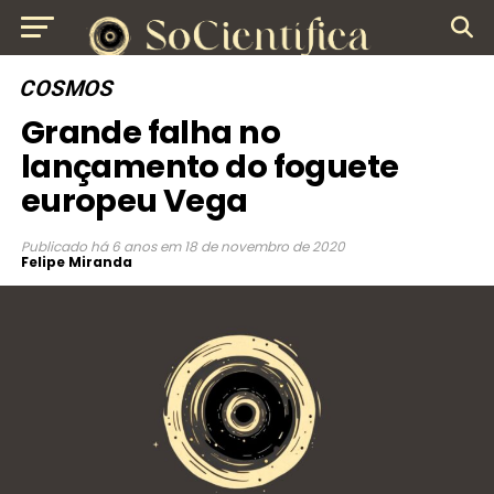
COSMOS
Grande falha no
lançamento do foguete
europeu Vega
Publicado
há 6 anos
em
18 de novembro de 2020
Felipe Miranda