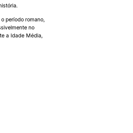
istória.
 o período romano,
ossivelmente no
te a Idade Média,