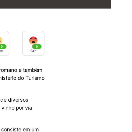
0
0
te
Grr
o-romano e também
stério do Turismo
 de diversos
 vinho por via
e consiste em um