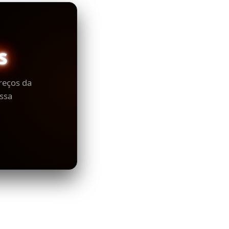
s
reços da
ssa