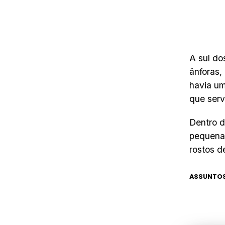
A sul do
ânforas,
havia um
que serv
Dentro d
pequenas
rostos d
ASSUNTOS