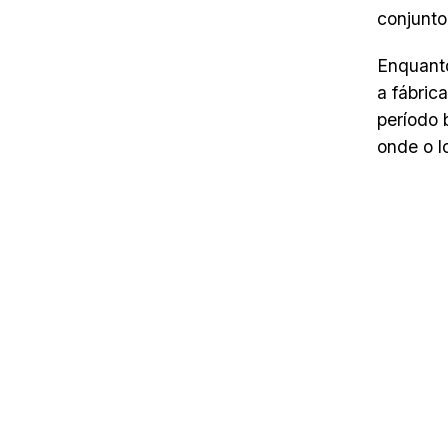
conjunto
Enquanto
a fábric
período 
onde o l