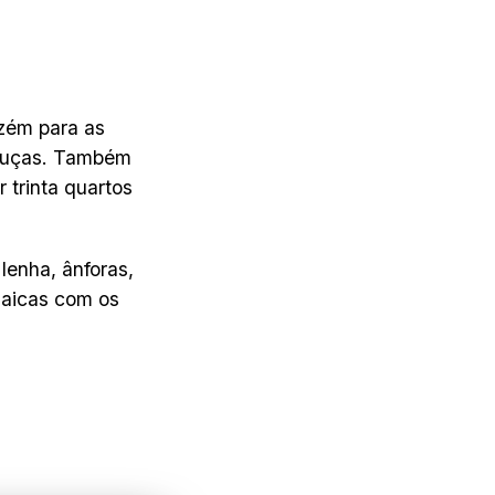
azém para as
louças. Também
 trinta quartos
lenha, ânforas,
maicas com os