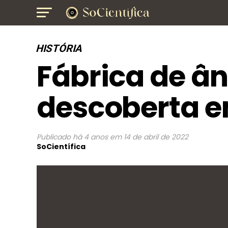
HISTÓRIA
Fábrica de â
descoberta e
Publicado
há 4 anos
em
14 de abril de 2022
SoCientífica