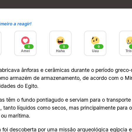
imeiro a reagir!
0
0
0
Amei
Haha
Uau
Tris
fabricava ânforas e cerâmicas durante o período grec
como armazém de armazenamento, de acordo com o Mini
idades do Egito.
as têm o fundo pontiagudo e serviam para o transporte
, tanto líquidos como secos, mas principalmente para o
e ou marítima.
a foi descoberta por uma missão arqueológica egípcia 