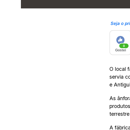
Seja o pr
0
Gostei
O local 
servia 
e Antigu
As ânfor
produtos
terrestr
A fábric