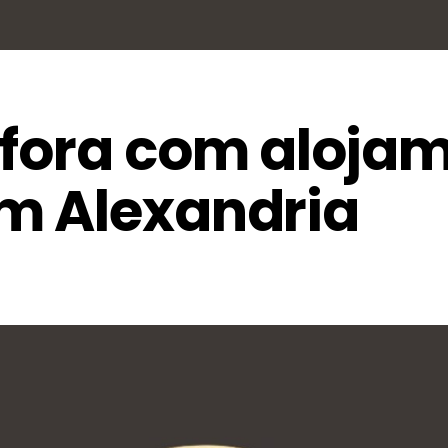
nfora com aloja
m Alexandria