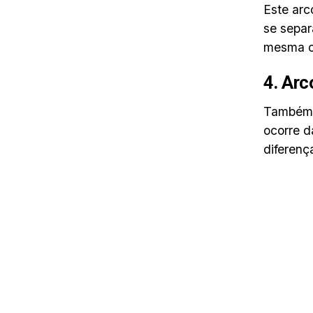
Este arc
se separ
mesma o
4. Arc
Também é
ocorre d
diferenç