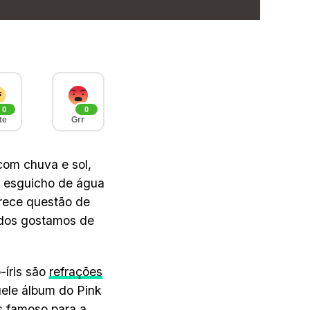
0
0
te
Grr
com chuva e sol,
m esguicho de água
parece questão de
todos gostamos de
-íris são
refrações
uele álbum do Pink
 famoso para a