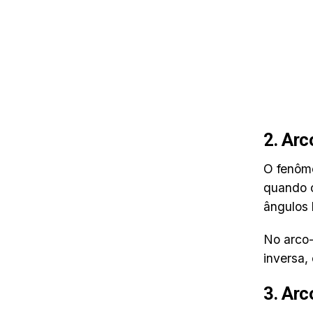
2. Arc
O fenôme
quando o
ângulos 
No arco-
inversa,
3. Arc