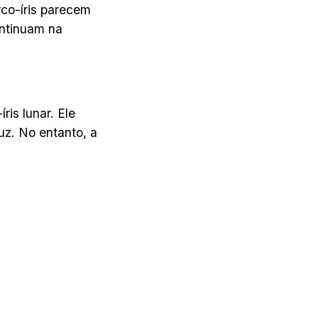
rco-íris parecem
ontinuam na
is lunar. Ele
uz. No entanto, a