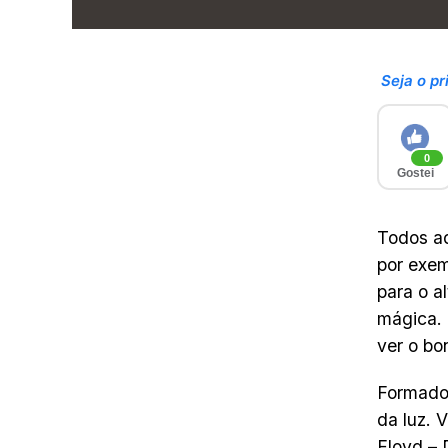
Seja o pr
0
Gostei
Todos ad
por exem
para o a
mágica. 
ver o bo
Formados
da luz. 
Floyd –