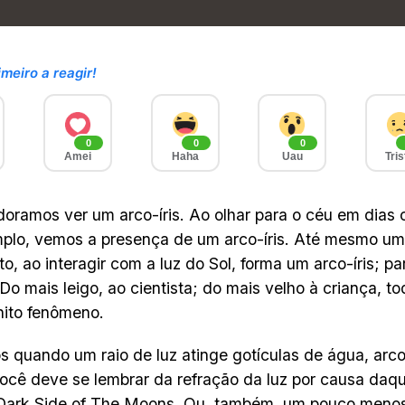
imeiro a reagir!
0
0
0
Amei
Haha
Uau
Tris
oramos ver um arco-íris. Ao olhar para o céu em dias 
plo, vemos a presença de um arco-íris. Até mesmo u
lto, ao interagir com a luz do Sol, forma um arco-íris; 
Do mais leigo, ao cientista; do mais velho à criança, 
nito fenômeno.
 quando um raio de luz atinge gotículas de água, arco
Você deve se lembrar da refração da luz por causa daq
 Dark Side of The Moons. Ou, também, um pouco menos