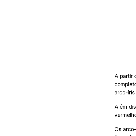
A partir
completo
arco-íri
Além dis
vermelho,
Os arco-