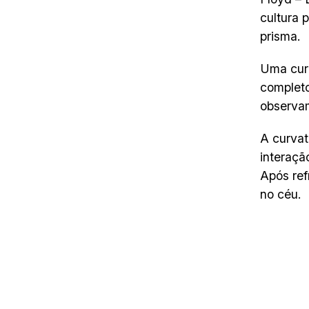
cultura 
prisma.
Uma curi
completo
observa
A curvat
interaçã
Após ref
no céu.