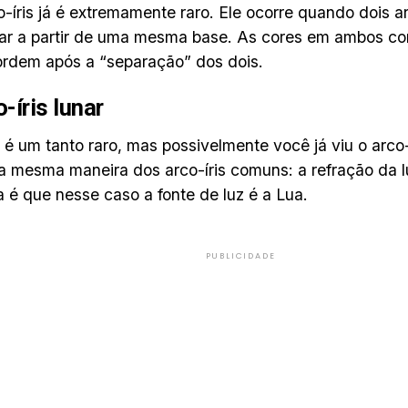
o-íris já é extremamente raro. Ele ocorre quando dois a
ar a partir de uma mesma base. As cores em ambos c
rdem após a “separação” dos dois.
o-íris lunar
 um tanto raro, mas possivelmente você já viu o arco-ír
a mesma maneira dos arco-íris comuns: a refração da l
a é que nesse caso a fonte de luz é a Lua.
PUBLICIDADE