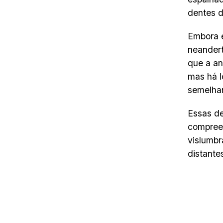
dentes d
Embora e
neandert
que a an
mas há l
semelha
Essas de
compreen
vislumb
distante