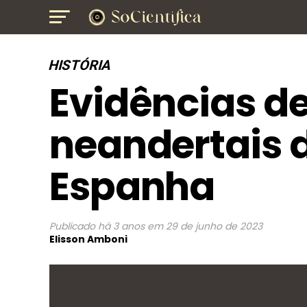
HISTÓRIA
Evidências d
neandertais 
Espanha
Publicado
há 3 anos
em
29 de junho de 2023
Elisson Amboni