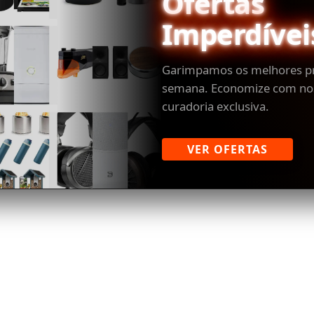
Ofertas
Imperdívei
Garimpamos os melhores p
semana. Economize com no
curadoria exclusiva.
VER OFERTAS