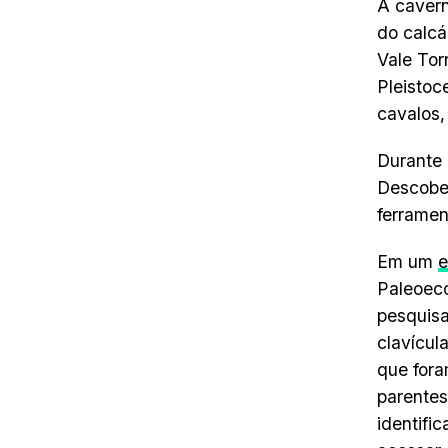
A cavern
do calcá
Vale Tor
Pleistoc
cavalos,
Durante 
Descober
ferramen
Em um
e
Paleoeco
pesquisa
clavícul
que fora
parentes
identifi