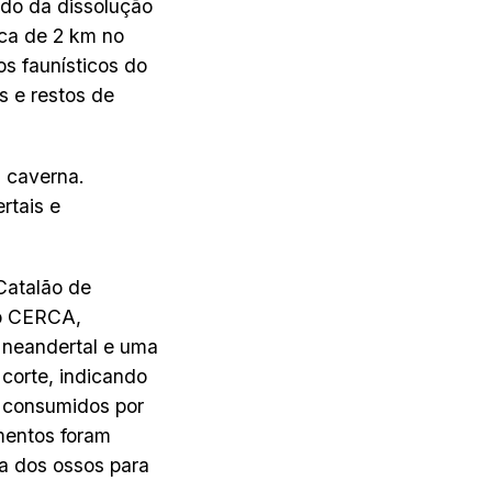
ado da dissolução
rca de 2 km no
os faunísticos do
s e restos de
a caverna.
rtais e
Catalão de
to CERCA,
 neandertal e uma
 corte, indicando
e consumidos por
mentos foram
ra dos ossos para