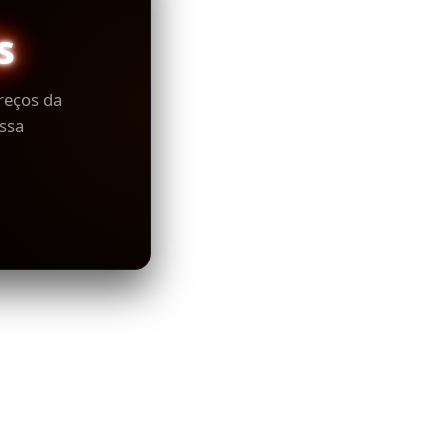
s
reços da
ssa