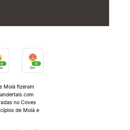
0
0
te
Grr
e Moià fizeram
eandertais com
tradas no Coves
icípios de Moià e