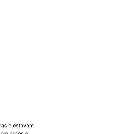
rás e estavam
 com ossos e