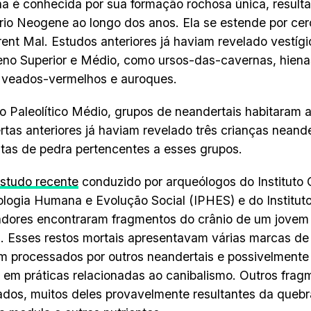
a é conhecida por sua formação rochosa única, result
rio Neogene ao longo dos anos. Ela se estende por ce
rent Mal. Estudos anteriores já haviam revelado vestígi
eno Superior e Médio, como ursos-das-cavernas, hiena
 veados-vermelhos e auroques.
o Paleolítico Médio, grupos de neandertais habitaram 
tas anteriores já haviam revelado três crianças neande
tas de pedra pertencentes a esses grupos.
studo recente
conduzido por arqueólogos do Instituto 
logia Humana e Evolução Social (IPHES) e do Institu
dores encontraram fragmentos do crânio de um jovem
a. Esses restos mortais apresentavam várias marcas de
m processados por outros neandertais e possivelment
 em práticas relacionadas ao canibalismo. Outros frag
cados, muitos deles provavelmente resultantes da queb