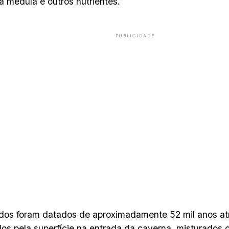
a medula e outros nutrientes.
PUBLICIDADE
dos foram datados de aproximadamente 52 mil anos at
os pela superfície na entrada da caverna, misturados