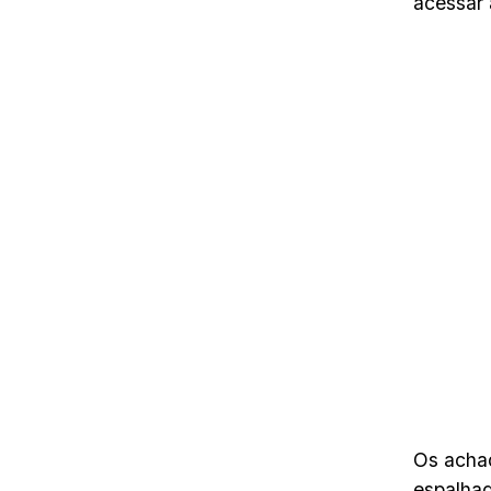
acessar 
Os acha
espalhad