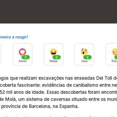
imeiro a reagir!
0
0
0
Amei
Haha
Uau
Tris
gos que realizam escavações nas enseadas Del Toll d
oberta fascinante: evidências de canibalismo entre n
52 mil anos de idade. Essas descobertas foram encon
 de Moià, um sistema de cavernas situado entre os mun
 província de Barcelona, na Espanha.