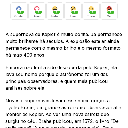
0
0
0
0
0
0
Gostei
Amei
Haha
Uau
Triste
Grr
A supernova de Kepler é muito bonita. Já permanece
muito brilhante há séculos. A explosão estelar ainda
permanece com o mesmo brilho e o mesmo formato
há mais 400 anos.
Embora não tenha sido descoberta pelo Kepler, ela
leva seu nome porque o astrônomo foi um dos
principais observadores, e quem mais publicou
análises sobre ela.
Novas e supernovas levam esse nome graças à
Tycho Brahe, um grande astrônomo observacional e
mentor de Kepler. Ao ver uma nova estrela que
surgiu no céu, Brahe publicou, em 1572, o livro “De
stella nova” (A nova estrela, no português). Era a