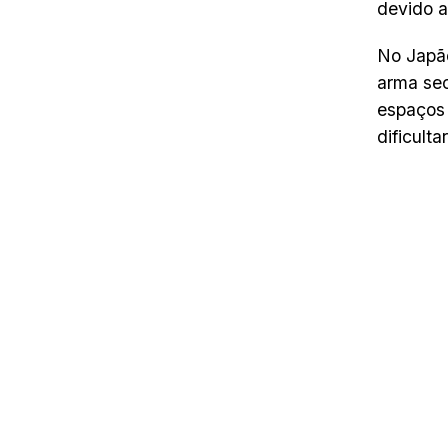
devido a
No Japã
arma sec
espaços 
dificult