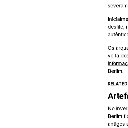
severame
Inicialm
desfile,
autêntic
Os arque
volta do
informa
Berlim.
RELATED
Artef
No inver
Berlim 
antigos 