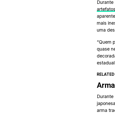
Durante
artefato
aparente
mais ine
uma desc
“Quem p
quase ne
decorada
estadual
RELATED
Arma 
Durante 
japonesa
arma tra