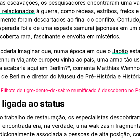
 as escavações, os pesquisadores encontraram uma va
s relacionados
à guerra, como rédeas, estribos, freios e
mente foram descartados ao final do conflito. Contudo
sperada foi a de uma espada samurai japonesa em um 
oberta rara, fascinante e envolta em mistérios.
oderia imaginar que, numa época em que o
Japão
esta
nhum viajante europeu vinha ao país, uma arma tão u
 acabaria aqui em Berlim?”, comenta Matthias Wemhof
 de Berlim e diretor do Museu de Pré-História e Históri
Filhote de tigre-dente-de-sabre mumificado é descoberto no P
ligada ao status
o trabalho de restauração, os especialistas descobrir
 encontrada era, na verdade, uma wakizashi fragment
dicionalmente associada a pessoas de alta posição, com