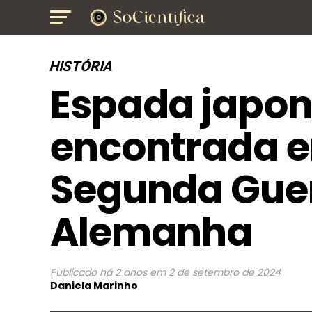
HISTÓRIA
Espada japon
encontrada 
Segunda Guer
Alemanha
Publicado
há 2 anos
em
2 de setembro de 2024
Daniela Marinho