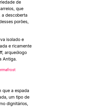
riedade de
 arreios, que
, a descoberta
desses porões,
va isolado e
sada e ricamente
f, arqueólogo
a Antiga.
ermafrost
am que a espada
ada, um tipo de
o dignitários,