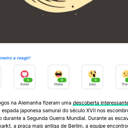
imeiro a reagir!
0
0
0
Amei
Haha
Uau
Tris
ogos na Alemanha fizeram uma
descoberta interessant
 espada japonesa samurai do século XVII nos escombr
o durante a Segunda Guerra Mundial. Durante as esca
rkt, a praça mais antiga de Berlim, a equipe encontro