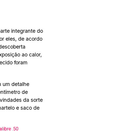
rte integrante do
r eles, de acordo
descoberta
xposição ao calor,
tecido foram
m um detalhe
entímetro de
vindades da sorte
martelo e saco de
libre .50