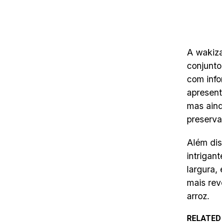
A wakiza
conjunto
com inf
apresent
mas aind
preserva
Além dis
intrigan
largura,
mais rev
arroz.
RELATED