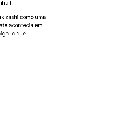
mhoff.
akizashi como uma
bate acontecia em
igo, o que