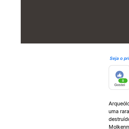
Seja o pr
0
Gostei
Arqueól
uma rara
destruíd
Molkenma