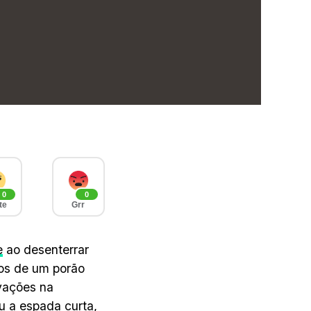
0
0
te
Grr
e
ao desenterrar
os de um porão
vações na
u a espada curta,