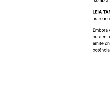
‘sombra’
LEIA T
astrôno
Embora o
buraco n
emite on
potência