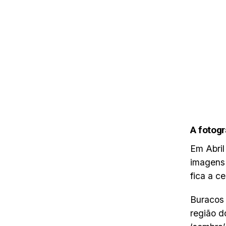
A fotogr
Em Abril
imagens 
fica a c
Buracos 
região d