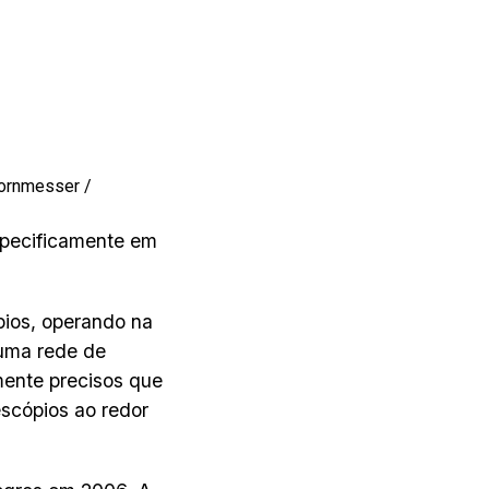
Kornmesser /
specificamente em
pios, operando na
 uma rede de
mente precisos que
escópios ao redor