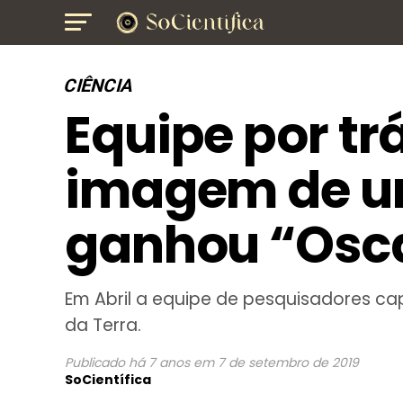
CIÊNCIA
Equipe por tr
imagem de u
ganhou “Osca
Em Abril a equipe de pesquisadores c
da Terra.
Publicado
há 7 anos
em
7 de setembro de 2019
SoCientífica