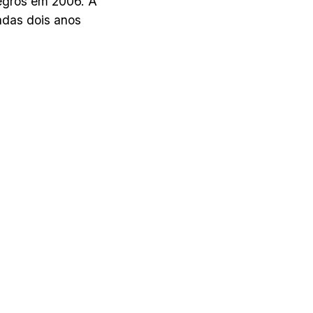
negros em 2006.
A
adas dois anos