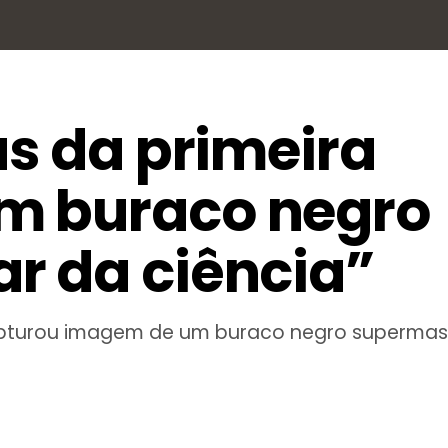
ás da primeira
m buraco negro
r da ciência”
apturou imagem de um buraco negro supermass