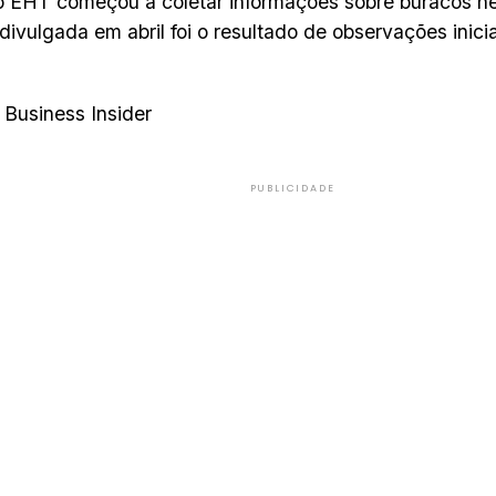
o EHT começou a coletar informações sobre buracos 
ivulgada em abril foi o resultado de observações inici
Business Insider
PUBLICIDADE