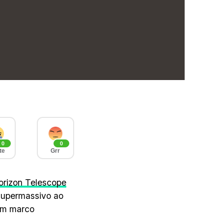
0
0
te
Grr
orizon Telescope
supermassivo ao
 um marco