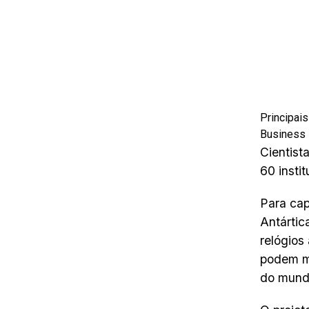
Principai
Business 
Cientist
60 insti
Para cap
Antártic
relógios
podem me
do mund