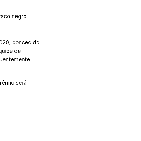
raco negro
2020, concedido
quipe de
equentemente
rêmio será