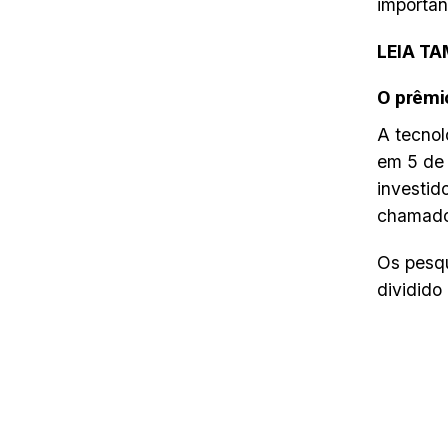
importan
LEIA T
O prêmi
A tecnol
em 5 de 
investid
chamado
Os pesqu
dividido