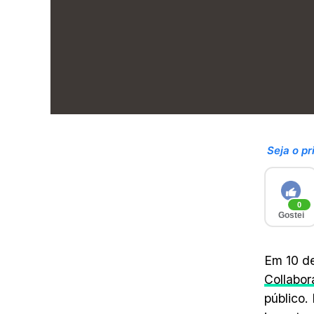
Seja o pr
0
Gostei
Em 10 de
Collabor
público.