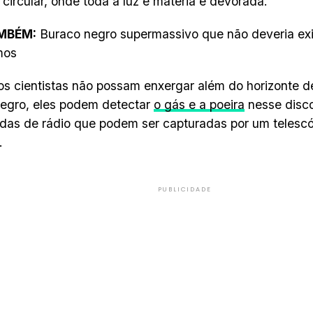
 circular, onde toda a luz e matéria é devorada.
AMBÉM:
Buraco negro supermassivo que não deveria exist
mos
s cientistas não possam enxergar além do horizonte 
egro, eles podem detectar
o gás e a poeira
nesse disco
das de rádio que podem ser capturadas por um telescó
.
PUBLICIDADE