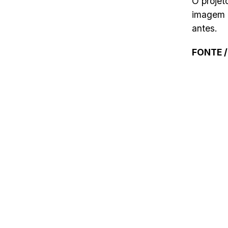
O projet
imagem d
antes.
FONTE /