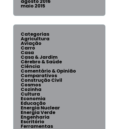
agosto 2016
maio 2015
Categorias
Agricultura
Aviação
Carro
Casa
Casa & Jardim
Cérebro & Saúde
Ciência
Comentário & Opinião
Comparativos
Construção Civil
Cosmos
Cozinha
Cultura
Economia
Educação
Energia Nuclear
Energia Verde
Engenharia
Escritório
Ferramentas