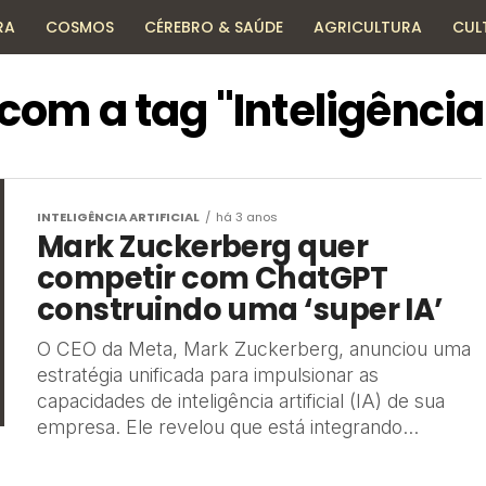
RA
COSMOS
CÉREBRO & SAÚDE
AGRICULTURA
CUL
HISTÓRIA
TECNOLOGIA
ENCICLOPÉDIA
om a tag "Inteligência 
INTELIGÊNCIA ARTIFICIAL
há 3 anos
Mark Zuckerberg quer
competir com ChatGPT
construindo uma ‘super IA’
O CEO da Meta, Mark Zuckerberg, anunciou uma
estratégia unificada para impulsionar as
capacidades de inteligência artificial (IA) de sua
empresa. Ele revelou que está integrando...