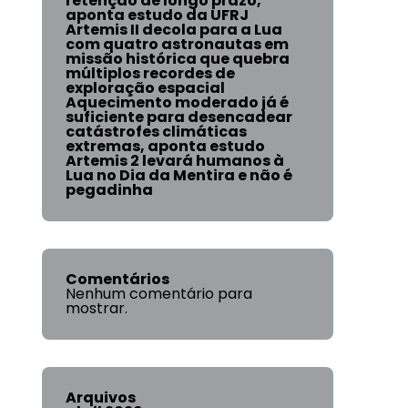
retenção de longo prazo,
aponta estudo da UFRJ
Artemis II decola para a Lua
com quatro astronautas em
missão histórica que quebra
múltiplos recordes de
exploração espacial
Aquecimento moderado já é
suficiente para desencadear
catástrofes climáticas
extremas, aponta estudo
Artemis 2 levará humanos à
Lua no Dia da Mentira e não é
pegadinha
Comentários
Nenhum comentário para
mostrar.
Arquivos