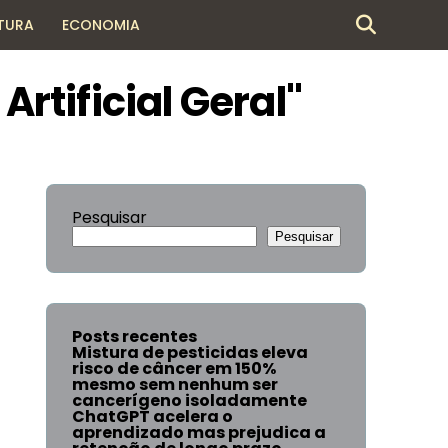
TURA
ECONOMIA
Artificial Geral"
Pesquisar
Pesquisar
Posts recentes
Mistura de pesticidas eleva
risco de câncer em 150%
mesmo sem nenhum ser
cancerígeno isoladamente
ChatGPT acelera o
aprendizado mas prejudica a