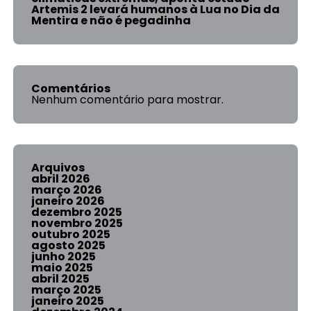
Artemis 2 levará humanos à Lua no Dia da
Mentira e não é pegadinha
Comentários
Nenhum comentário para mostrar.
Arquivos
abril 2026
março 2026
janeiro 2026
dezembro 2025
novembro 2025
outubro 2025
agosto 2025
junho 2025
maio 2025
abril 2025
março 2025
janeiro 2025