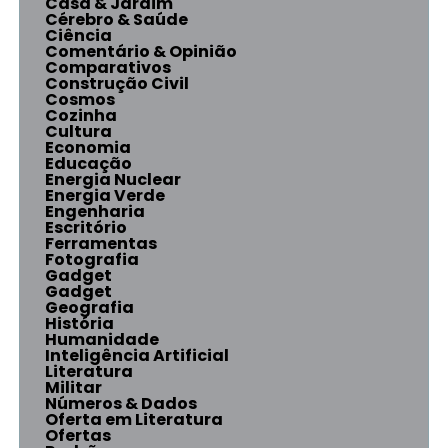
Casa & Jardim
Cérebro & Saúde
Ciência
Comentário & Opinião
Comparativos
Construção Civil
Cosmos
Cozinha
Cultura
Economia
Educação
Energia Nuclear
Energia Verde
Engenharia
Escritório
Ferramentas
Fotografia
Gadget
Gadget
Geografia
História
Humanidade
Inteligência Artificial
Literatura
Militar
Números & Dados
Oferta em Literatura
Ofertas