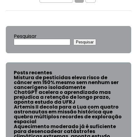
Pesquisar
Pesquisar
Posts recentes
Mistura de pesticidas eleva risco de
câncer em 150% mesmo sem nenhum ser
cancerígeno isoladamente
ChatGPT acelera o aprendizado mas
prejudica a retenção de longo prazo,
aponta estudo da UFRJ
Artemis II decola para a Lua com quatro
astronautas em missão histórica que
quebra múltiplos recordes de exploração
espacial
Aquecimento moderado já é suficiente
para desencadear catástrofes
climáticas extremas, aponta estudo