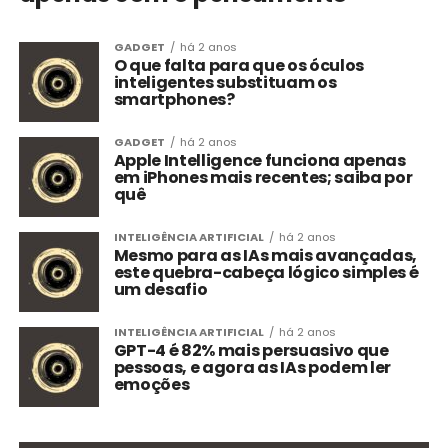
GADGET
há 2 anos
O que falta para que os óculos
inteligentes substituam os
smartphones?
GADGET
há 2 anos
Apple Intelligence funciona apenas
em iPhones mais recentes; saiba por
quê
INTELIGÊNCIA ARTIFICIAL
há 2 anos
Mesmo para as IAs mais avançadas,
este quebra-cabeça lógico simples é
um desafio
INTELIGÊNCIA ARTIFICIAL
há 2 anos
GPT-4 é 82% mais persuasivo que
pessoas, e agora as IAs podem ler
emoções