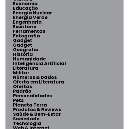
Economia
Educação
Energia Nuclear
Energia Verde
Engenharia
Escritório
Ferramentas
Fotografia
Gadget
Gadget
Geografia
História
Humanidade
Inteligência Artificial
Literatura
Militar
Números & Dados
Oferta em Literatura
Ofertas
Padrão
Personalidades
Pets
Planeta Terra
Produtos & Reviews
Saúde & Bem-Estar
Sociedade
Tecnologia
Web & Internet