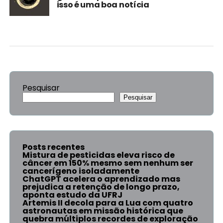
isso é uma boa notícia
Pesquisar
Pesquisar
Posts recentes
Mistura de pesticidas eleva risco de
câncer em 150% mesmo sem nenhum ser
cancerígeno isoladamente
ChatGPT acelera o aprendizado mas
prejudica a retenção de longo prazo,
aponta estudo da UFRJ
Artemis II decola para a Lua com quatro
astronautas em missão histórica que
quebra múltiplos recordes de exploração