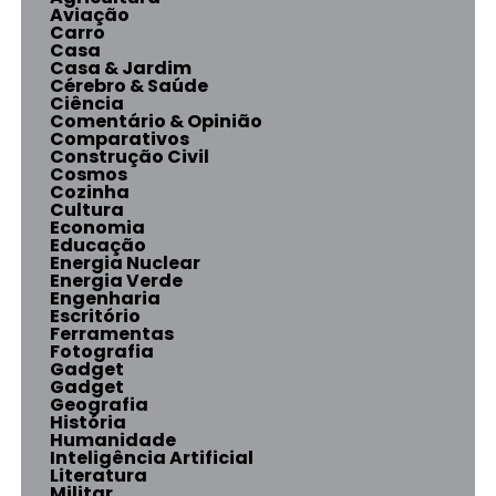
Aviação
Carro
Casa
Casa & Jardim
Cérebro & Saúde
Ciência
Comentário & Opinião
Comparativos
Construção Civil
Cosmos
Cozinha
Cultura
Economia
Educação
Energia Nuclear
Energia Verde
Engenharia
Escritório
Ferramentas
Fotografia
Gadget
Gadget
Geografia
História
Humanidade
Inteligência Artificial
Literatura
Militar