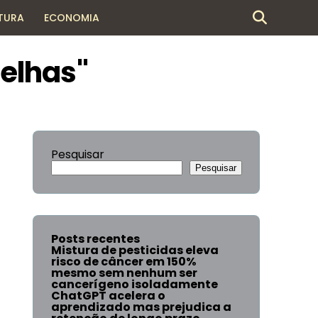
TURA
ECONOMIA
belhas"
Pesquisar
Pesquisar
Posts recentes
Mistura de pesticidas eleva
risco de câncer em 150%
mesmo sem nenhum ser
cancerígeno isoladamente
ChatGPT acelera o
aprendizado mas prejudica a