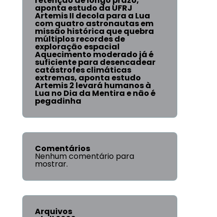
retenção de longo prazo,
aponta estudo da UFRJ
Artemis II decola para a Lua
com quatro astronautas em
missão histórica que quebra
múltiplos recordes de
exploração espacial
Aquecimento moderado já é
suficiente para desencadear
catástrofes climáticas
extremas, aponta estudo
Artemis 2 levará humanos à
Lua no Dia da Mentira e não é
pegadinha
Comentários
Nenhum comentário para
mostrar.
Arquivos