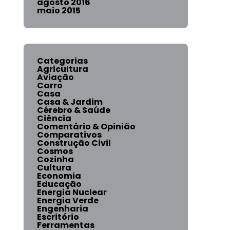
agosto 2016
maio 2015
Categorias
Agricultura
Aviação
Carro
Casa
Casa & Jardim
Cérebro & Saúde
Ciência
Comentário & Opinião
Comparativos
Construção Civil
Cosmos
Cozinha
Cultura
Economia
Educação
Energia Nuclear
Energia Verde
Engenharia
Escritório
Ferramentas