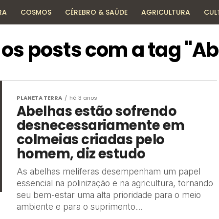
RA
COSMOS
CÉREBRO & SAÚDE
AGRICULTURA
CUL
HISTÓRIA
TECNOLOGIA
ENCICLOPÉDIA
os posts com a tag "A
PLANETA TERRA
há 3 anos
Abelhas estão sofrendo
desnecessariamente em
colmeias criadas pelo
homem, diz estudo
As abelhas melíferas desempenham um papel
essencial na polinização e na agricultura, tornando
seu bem-estar uma alta prioridade para o meio
ambiente e para o suprimento...