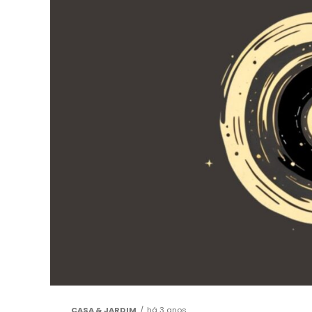
CASA & JARDIM
há 3 anos