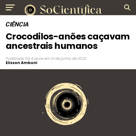
CIÊNCIA
Crocodilos-anões caçavam
ancestrais humanos
Publicado
há 4 anos
em
21 de junho de 2022
Elisson Amboni