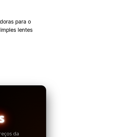
doras para o
mples lentes
s
reços da