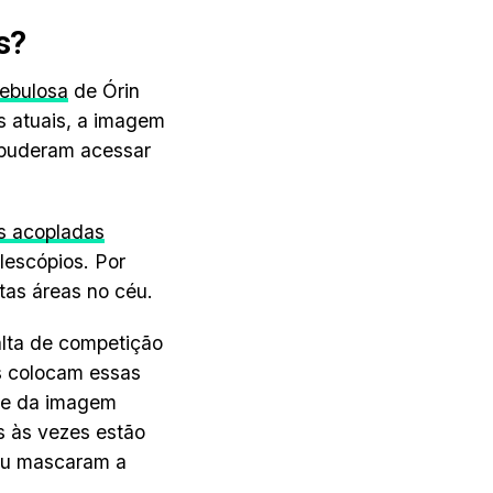
s?
Nebulosa
de Órin
as atuais, a imagem
s puderam acessar
s acopladas
lescópios. Por
tas áreas no céu.
alta de competição
is colocam essas
nte da imagem
s às vezes estão
 ou mascaram a