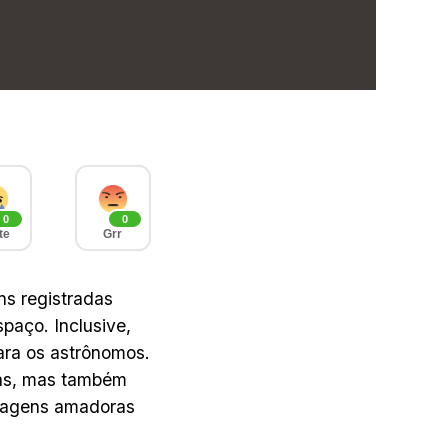
0
0
te
Grr
ns registradas
aço. Inclusive,
para os astrônomos.
ias, mas também
magens amadoras