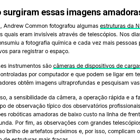
 surgiram essas imagens amadora
, Andrew Common fotografou algumas
estruturas da 
s quais eram invisíveis através de telescópios. Nos di
consumiu a fotografia química e cada vez mais pessoa
ivos para registrar o espaço.
es instrumentos são
câmeras de dispositivos de carga
ontroladas por computador e que podem se ligar em te
adores obtêm imagens ultraprofundas e pesquisam vas
so, a sensibilidade da câmera, a operação rápida e a f
po de observação típico dos observatórios profissiona
ões robóticas amadoras de baixo custo na linha de fre
funda. Por fim, as observações com grandes telescópio
 ao brilho de artefatos próximos e, por isso, complicam
 de estruturas mais fracas.