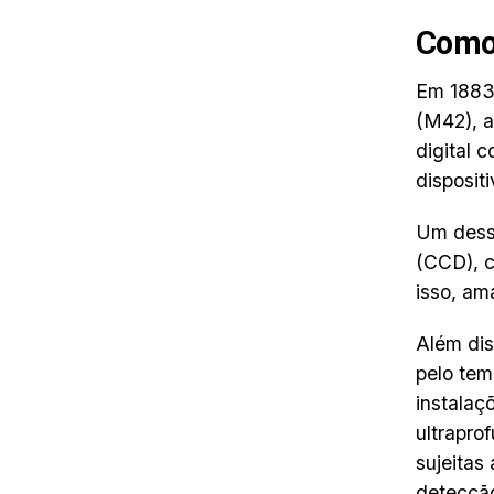
Como
Em 1883
(M42), a
digital 
disposit
Um dess
(CCD), c
isso, am
Além dis
pelo tem
instalaç
ultrapro
sujeitas
detecção