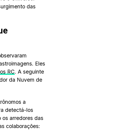
surgimento das
ue
 observaram
 astroimagens. Eles
ios RC
. A seguinte
edor da Nuvem de
trônomos a
ra detectá-los
 os arredores das
as colaborações: