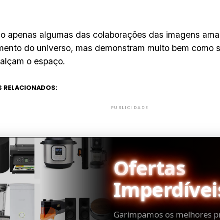
ão apenas algumas das colaborações das imagens ama
mento do universo, mas demonstram muito bem como si
alçam o espaço.
 RELACIONADOS:
PUBLICIDADE
Ofertas
Imperdívei
Garimpamos os melhores p