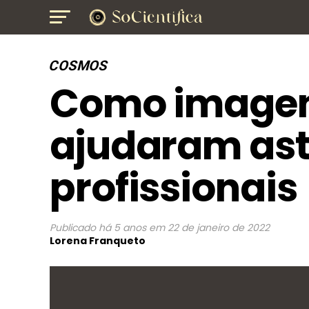
COSMOS
Como image
ajudaram as
profissionais
Publicado
há 5 anos
em
22 de janeiro de 2022
Lorena Franqueto