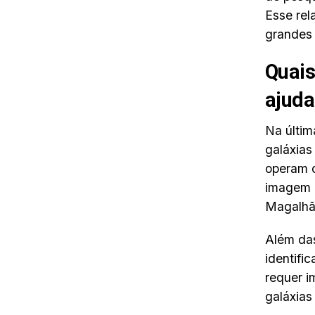
Esse rel
grandes 
Quais
ajud
Na últim
galáxias
operam o
imagem 
Magalhã
Além da
identifi
requer i
galáxias