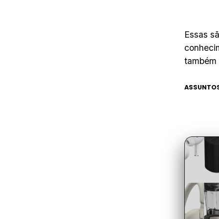
Essas s
conheci
também 
ASSUNTOS