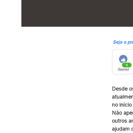
Seja o pr
0
Gostei
Desde os
atualmen
no iníci
Não apen
outros 
ajudam o