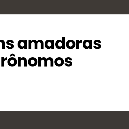
ns amadoras
trônomos