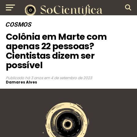
COSMOS
Colônia em Marte com
apenas 22 pessoas?
Cientistas dizem ser
possível
Publicado
há 3 anos
em
4 de setembro de 2023
Damares Alves