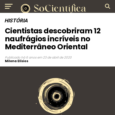
HISTÓRIA
Cientistas descobriram 12
naufrágios incríveis no
Mediterrâneo Oriental
Publicado
há 6 anos
em
23 de abril de 2020
Milena Elísios