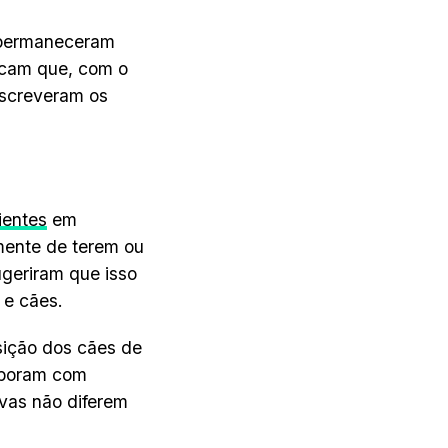
s permaneceram
icam que, com o
escreveram os
ientes
em
mente de terem ou
geriram que isso
 e cães.
sição dos cães de
aboram com
ivas não diferem