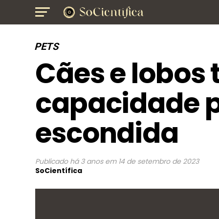
PETS
Cães e lobos
capacidade 
escondida
Publicado
há 3 anos
em
14 de setembro de 2023
SoCientífica