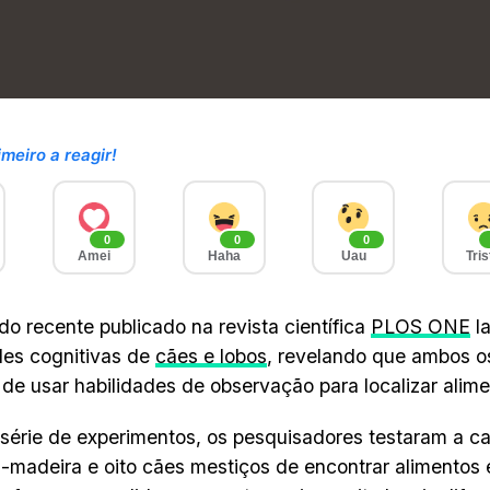
imeiro a reagir!
0
0
0
Amei
Haha
Uau
Tris
o recente publicado na revista científica
PLOS ONE
la
des cognitivas de
cães e lobos
, revelando que ambos o
de usar habilidades de observação para localizar alim
érie de experimentos, os pesquisadores testaram a c
-madeira e oito cães mestiços de encontrar alimentos