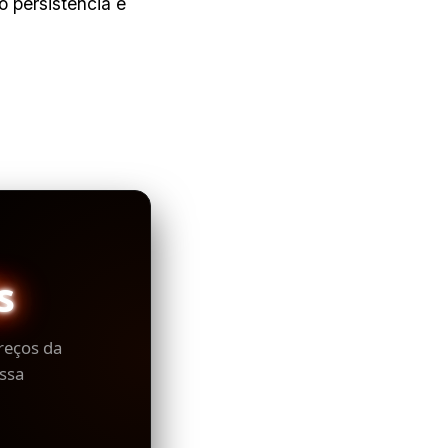
o persistência e
s
reços da
ssa