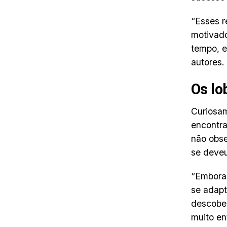
“Esses r
motivado
tempo, e
autores.
Os lo
Curiosam
encontra
não obse
se deveu
“Embora 
se adapt
descober
muito en