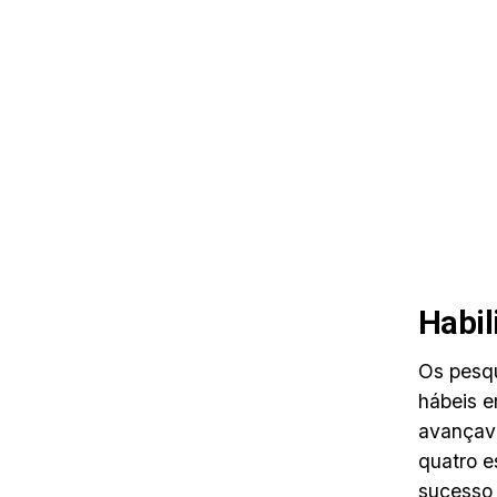
Habil
Os pesq
hábeis e
avançava
quatro e
sucesso 