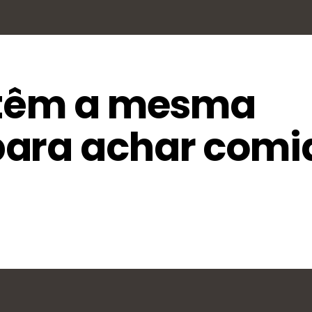
 têm a mesma
para achar comi