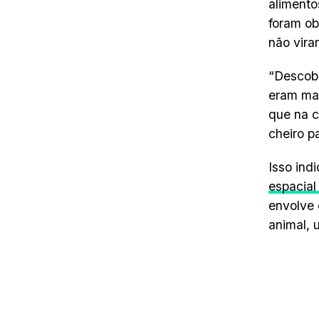
alimento
foram ob
não vira
“Descobr
eram mai
que na c
cheiro p
Isso ind
espacial
envolve 
animal, 