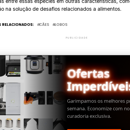
as entre essas espécies em outras características, com
o na solução de desafios relacionados a alimentos.
 RELACIONADOS:
CÃES
LOBOS
PUBLICIDADE
Ofertas
Imperdívei
Garimpamos os melhores p
semana. Economize com no
curadoria exclusiva.