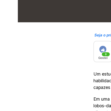
Seja o pr
0
Gostei
Um estud
habilida
capazes 
Em uma s
lobos-da