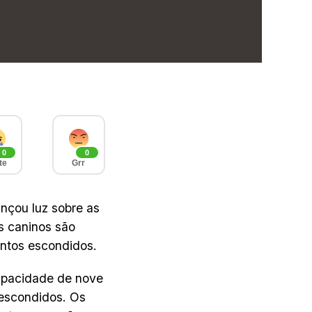
0
0
te
Grr
nçou luz sobre as
s caninos são
entos escondidos.
apacidade de nove
 escondidos. Os