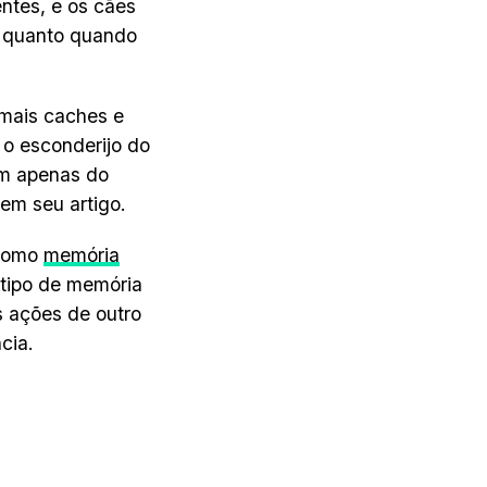
entes, e os cães
s quanto quando
mais caches e
o esconderijo do
am apenas do
em seu artigo.
 como
memória
 tipo de memória
s ações de outro
cia.