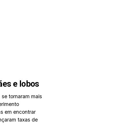
ães e lobos
 se tornaram mais
erimento
ns em encontrar
ançaram taxas de