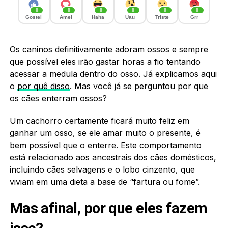
0
0
0
0
0
0
Gostei
Amei
Haha
Uau
Triste
Grr
Os caninos definitivamente adoram ossos e sempre
que possível eles irão gastar horas a fio tentando
acessar a medula dentro do osso. Já explicamos aqui
o
por quê disso
. Mas você já se perguntou por que
os cães enterram ossos?
Um cachorro certamente ficará muito feliz em
ganhar um osso, se ele amar muito o presente, é
bem possível que o enterre. Este comportamento
está relacionado aos ancestrais dos cães domésticos,
incluindo cães selvagens e o lobo cinzento, que
viviam em uma dieta a base de “fartura ou fome”.
Mas afinal, por que eles fazem