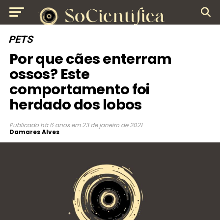
PETS
Por que cães enterram
ossos? Este
comportamento foi
herdado dos lobos
Publicado
há 6 anos
em
23 de janeiro de 2021
Damares Alves