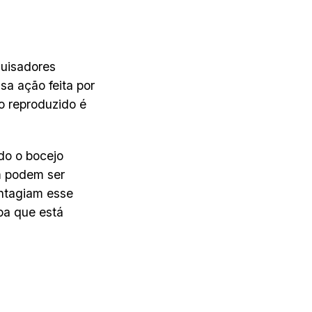
quisadores
sa ação feita por
to reproduzido é
do o bocejo
m podem ser
ontagiam esse
oa que está