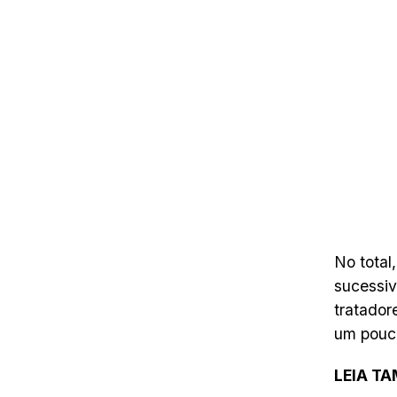
No total
sucessiv
tratador
um pouco
LEIA T