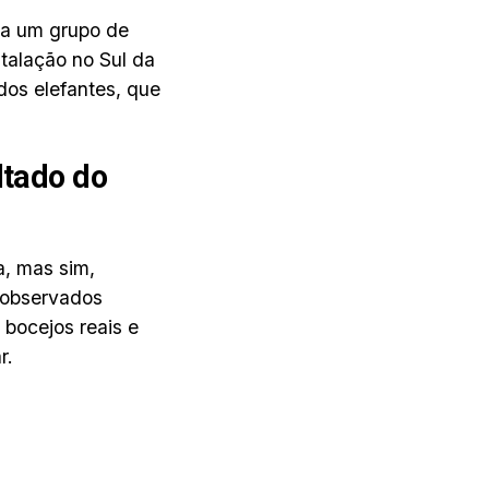
 a um grupo de
talação no Sul da
dos elefantes, que
ltado do
a, mas sim,
m observados
bocejos reais e
r.