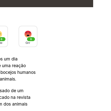
0
0
te
Grr
ós um dia
 é uma reação
s bocejos humanos
animais.
ssado de um
cado na revista
um dos animais