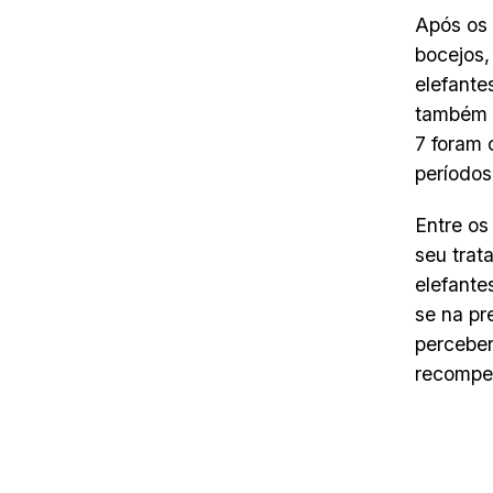
Após os 
bocejos,
elefante
também r
7 foram 
períodos
Entre os
seu trat
elefante
se na pr
perceben
recompe