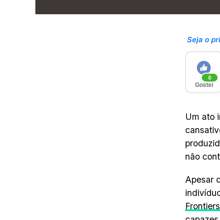
Seja o pr
0
Gostei
Um ato i
cansativ
produzid
não cont
Apesar 
indivídu
Frontier
capazes