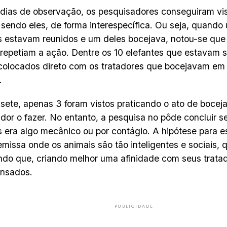
dias de observação, os pesquisadores conseguiram vis
 sendo eles, de forma interespecífica. Ou seja, quando
s estavam reunidos e um deles bocejava, notou-se que 
epetiam a ação. Dentre os 10 elefantes que estavam s
colocados direto com os tratadores que bocejavam em
.
 sete, apenas 3 foram vistos praticando o ato de bocejar
ador o fazer. No entanto, a pesquisa no pôde concluir s
s era algo mecânico ou por contágio. A hipótese para 
emissa onde os animais são tão inteligentes e sociais,
do que, criando melhor uma afinidade com seus tratad
nsados.
PUBLICIDADE