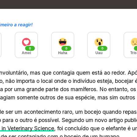
imeiro a reagir!
0
0
0
Amei
Haha
Uau
Tris
nvoluntário, mas que contagia quem está ao redor. Ap
o, não importa o local onde o indivíduo esteja, bocejar
a por uma grande parte dos mamíferos. No entanto, o
agiam somente outros de sua espécie, mas sim outros 
de ser um acontecimento raro, um bocejo quando repa
o para o outro é possível. Segundo um novo artigo publi
s in Veterinary Science
, foi concluído que o elefante é 
 de ser contagiado com o bocejo de um humano.