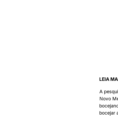
LEIA MA
A pesqui
Novo Méx
bocejand
bocejar