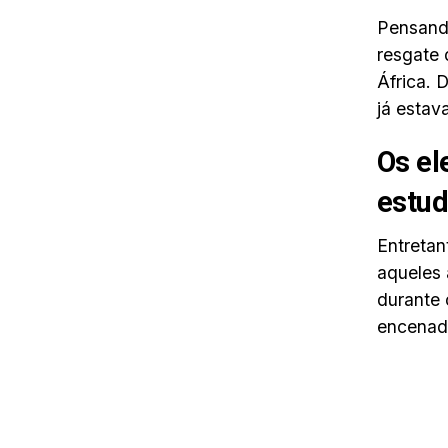
Pensando
resgate 
África. 
já estav
Os el
estu
Entretan
aqueles 
durante 
encenado