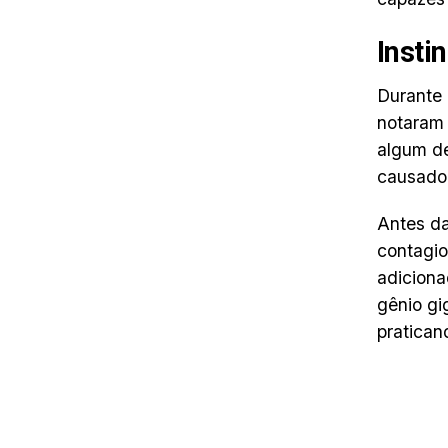
Insti
Durante 
notaram 
algum de
causado 
Antes da
contagio
adiciona
gênio gi
pratican