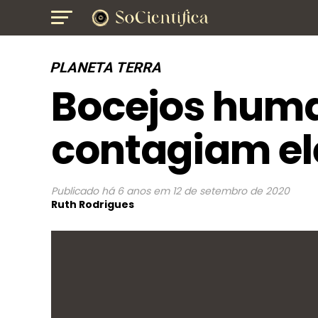
PLANETA TERRA
Bocejos hum
contagiam el
Publicado
há 6 anos
em
12 de setembro de 2020
Ruth Rodrigues