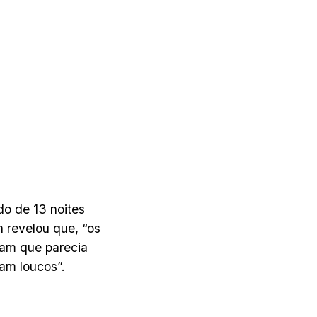
do de 13 noites
 revelou que, “os
ram que parecia
ram loucos”.