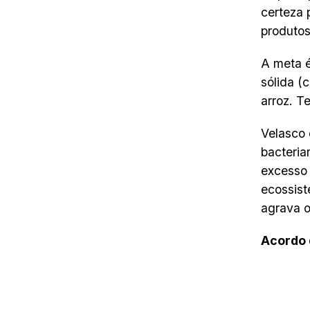
certeza 
produtos
A meta é
sólida (
arroz. T
Velasco 
bacteria
excesso 
ecossist
agrava o
Acordo 