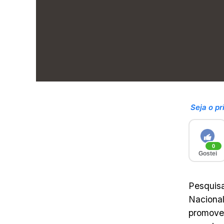
Seja o pr
0
Gostei
Pesquisa
Nacional
promovem