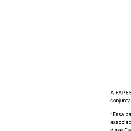
A FAPESP
conjunta
“Essa pa
associad
disse Ca