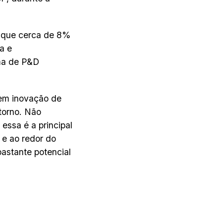
ou que cerca de 8%
a e
ma de P&D
 em inovação de
etorno. Não
essa é a principal
 e ao redor do
bastante potencial