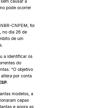
s sem causar a
omo pode ocorrer
 LNBR-CNPEM, foi
 no dia 26 de
âmbito de um
s.
 a identificar os
orrentes do
tas. “O objetivo
altera por conta
ESP
.
lantas modelos, a
cionaram cepas
lantas e agora as