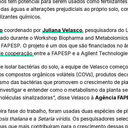
os têm potencial para serem usados como fertilizante
 das águas e alterações prejudiciais ao próprio solo, c
ilizantes químicos.
o
coordenado por
Juliana Velasco
, pesquisadora do
tado durante o Workshop Biopharma and Metabolomics,
 FAPESP. O projeto é um dos que são financiados no 
e cooperação
entre a FAPESP e a Agilent Technologie
e isolar bactérias do solo, a equipe de Velasco começou
 compostos orgânicos voláteis (COVs), produtos dec
smo das bactérias que promovem o crescimento de plan
investigar e entender como o metabolismo da planta se 
oléculas sinalizadoras”, disse Velasco à
Agência FAP
ira fase do trabalho, foram usadas duas espécies de p
sis thaliana
e a
Setaria viridis
. Os pesquisadores sele
nas que mais contribuíram para o crescimento dessas p