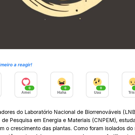
imeiro a reagir!
0
0
0
Amei
Haha
Uau
Tris
dores do Laboratório Nacional de Biorrenováveis (LNB
 de Pesquisa em Energia e Materiais (CNPEM), estud
 o crescimento das plantas. Como foram isolados do 