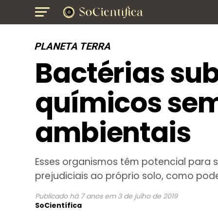
PLANETA TERRA
Bactérias sub
químicos sem
ambientais
Esses organismos têm potencial para s
prejudiciais ao próprio solo, como pode
Publicado
há 7 anos
em
3 de julho de 2019
SoCientífica