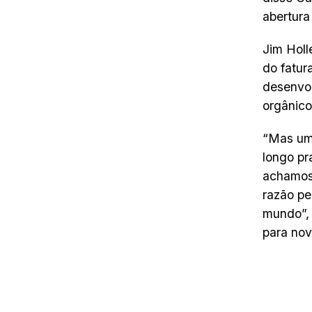
abertura
Jim Holl
do fatur
desenvol
orgânico
“Mas uma
longo pr
achamos 
razão pe
mundo”, 
para nov