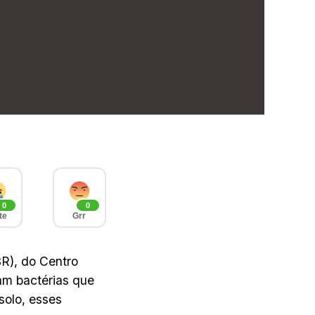
0
0
te
Grr
R), do Centro
am bactérias que
solo, esses