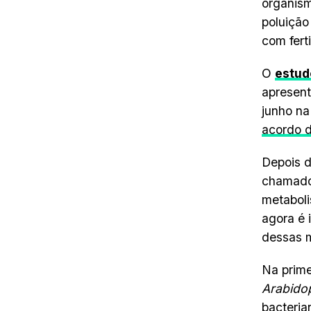
organism
poluição
com fert
O
estud
apresen
junho na
acor
do
d
Depois d
chamados
metaboli
agora é 
dessas m
Na prime
Arabidop
bacteria