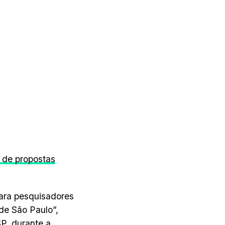
de propostas
para pesquisadores
de São Paulo”,
SP, durante a