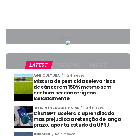
PUBLICIDADE
LATEST
TRENDING
VIDEOS
AGRICULTURA
há 4 meses
Mistura de pesticidas eleva risco
de câncer em 150% mesmo sem
nenhum ser cancerígeno
isoladamente
INTELIGÊNCIA ARTIFICIAL
há 4 meses
ChatGPT acelera o aprendizado
mas prejudica a retenção de longo
prazo, aponta estudo da UFRJ
COSMOS
há 4 meses