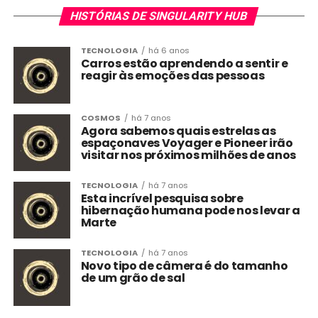
HISTÓRIAS DE SINGULARITY HUB
TECNOLOGIA
há 6 anos
Carros estão aprendendo a sentir e
reagir às emoções das pessoas
COSMOS
há 7 anos
Agora sabemos quais estrelas as
espaçonaves Voyager e Pioneer irão
visitar nos próximos milhões de anos
TECNOLOGIA
há 7 anos
Esta incrível pesquisa sobre
hibernação humana pode nos levar a
Marte
TECNOLOGIA
há 7 anos
Novo tipo de câmera é do tamanho
de um grão de sal