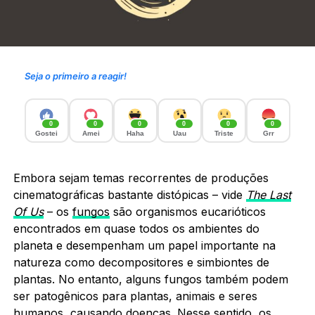
Seja o primeiro a reagir!
0
0
0
0
0
0
Gostei
Amei
Haha
Uau
Triste
Grr
Embora sejam temas recorrentes de produções
cinematográficas bastante distópicas – vide
The Last
Of Us
– os
fungos
são organismos eucarióticos
encontrados em quase todos os ambientes do
planeta e desempenham um papel importante na
natureza como decompositores e simbiontes de
plantas. No entanto, alguns fungos também podem
ser patogênicos para plantas, animais e seres
humanos, causando doenças. Nesse sentido, os