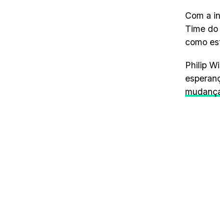
Com a i
Time do 
como es
Philip W
esperanç
mudança