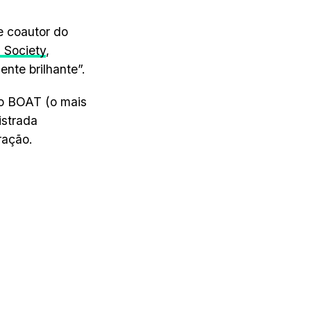
e coautor do
 Society
,
nte brilhante”.
 o BOAT (o mais
istrada
ração.