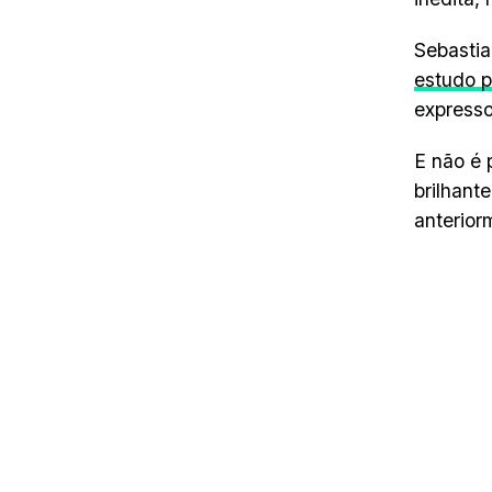
Sebastia
estudo p
expresso
E não é 
brilhant
anterior