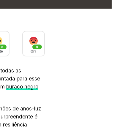
0
0
te
Grr
 todas as
ontada para esse
 um
buraco negro
lhões de anos-luz
 surpreendente é
resiliência