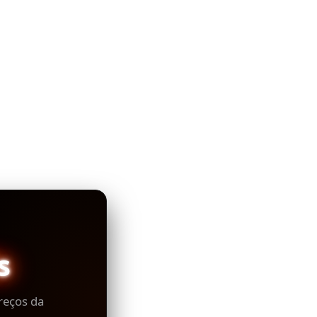
s
reços da