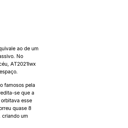
quivale ao de um
assivo. No
 céu, AT2021lwx
 espaço.
ão famosos pela
edita-se que a
orbitava esse
correu quase 8
, criando um