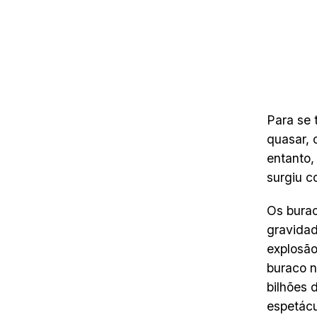
Para se 
quasar, 
entanto,
surgiu c
Os burac
gravidad
explosã
buraco n
bilhões 
espetácu