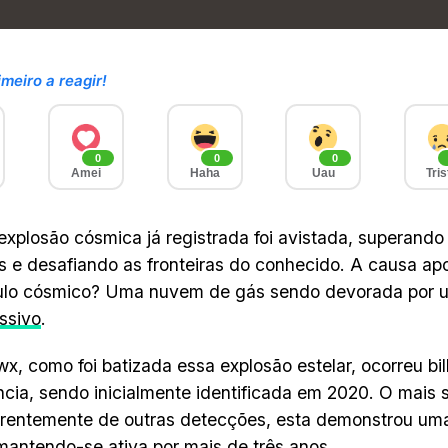
imeiro a reagir!
0
0
0
Amei
Haha
Uau
Tris
explosão cósmica já registrada foi avistada, superando
s e desafiando as fronteiras do conhecido. A causa ap
ulo cósmico? Uma nuvem de gás sendo devorada por
ssivo
.
x, como foi batizada essa explosão estelar, ocorreu bi
ncia, sendo inicialmente identificada em 2020. O mais
erentemente de outras detecções, esta demonstrou uma 
 mantendo-se ativa por mais de três anos.