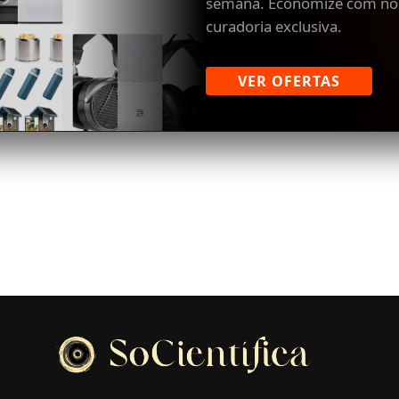
semana. Economize com no
curadoria exclusiva.
VER OFERTAS