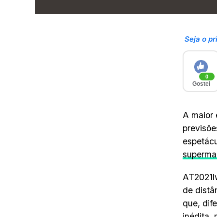
Seja o pr
0
Gostei
A maior 
previsõe
espetác
superma
AT2021lw
de distâ
que, dif
inédita,