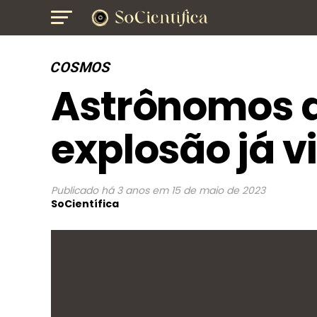
COSMOS
Astrônomos 
explosão já v
Publicado
há 3 anos
em
15 de maio de 2023
SoCientífica