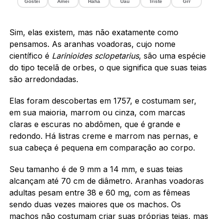
Gostei
Amei
Haha
Uau
Triste
Grr
Sim, elas existem, mas não exatamente como
pensamos. As aranhas voadoras, cujo nome
científico é
Larinioides sclopetarius
, são uma espécie
do tipo tecelã de orbes, o que significa que suas teias
são arredondadas.
Elas foram descobertas em 1757, e costumam ser,
em sua maioria, marrom ou cinza, com marcas
claras e escuras no abdômen, que é grande e
redondo. Há listras creme e marrom nas pernas, e
sua cabeça é pequena em comparação ao corpo.
Seu tamanho é de 9 mm a 14 mm, e suas teias
alcançam até 70 cm de diâmetro. Aranhas voadoras
adultas pesam entre 38 e 60 mg, com as fêmeas
sendo duas vezes maiores que os machos. Os
machos não costumam criar suas próprias teias, mas