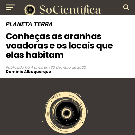
PLANETA TERRA
Conheças as aranhas
voadoras e os locais que
elas habitam
Publicado
há 4 anos
em
30 de maio de 2022
Dominic Albuquerque