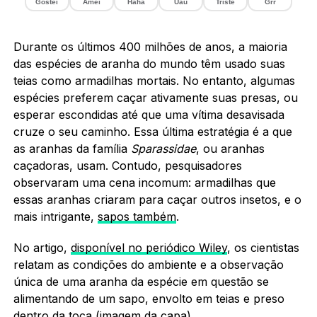
Gostei
Amei
Haha
Uau
Triste
Grr
Durante os últimos 400 milhões de anos, a maioria
das espécies de aranha do mundo têm usado suas
teias como armadilhas mortais. No entanto, algumas
espécies preferem caçar ativamente suas presas, ou
esperar escondidas até que uma vítima desavisada
cruze o seu caminho. Essa última estratégia é a que
as aranhas da família
Sparassidae
, ou aranhas
caçadoras, usam. Contudo, pesquisadores
observaram uma cena incomum: armadilhas que
essas aranhas criaram para caçar outros insetos, e o
mais intrigante,
sapos também
.
No artigo,
disponível no periódico Wiley
, os cientistas
relatam as condições do ambiente e a observação
única de uma aranha da espécie em questão se
alimentando de um sapo, envolto em teias e preso
dentro da toca (imagem da capa).