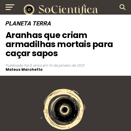
PLANETA TERRA
Aranhas que criam
armadilhas mortais para
caçar sapos
Publicado
há 6 anos
em
14 de janeiro de 2021
Mateus Marchetto