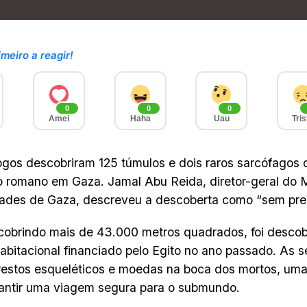
imeiro a reagir!
0
0
0
Amei
Haha
Uau
Tris
gos descobriram 125 túmulos e dois raros sarcófago
o romano em Gaza. Jamal Abu Reida, diretor-geral do M
dades de Gaza, descreveu a descoberta como “sem pre
 cobrindo mais de 43.000 metros quadrados, foi desco
habitacional financiado pelo Egito no ano passado. As s
estos esqueléticos e moedas na boca dos mortos, uma
antir uma viagem segura para o submundo.