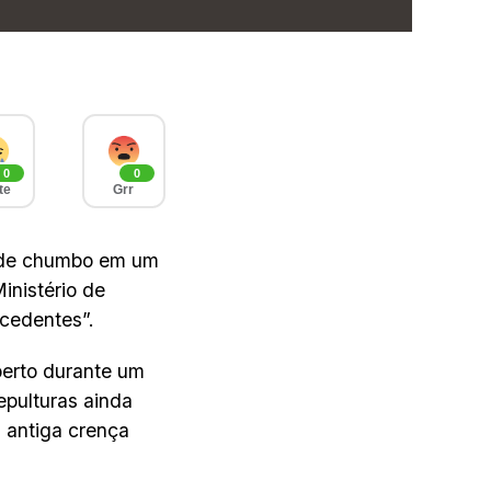
0
0
te
Grr
s de chumbo em um
inistério de
cedentes”.
berto durante um
epulturas ainda
 antiga crença