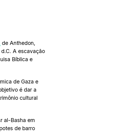
a
de Anthedon,
0 d.C. A escavação
isa Bíblica e
âmica de Gaza e
bjetivo é dar a
imônio cultural
sr al-Basha em
potes de barro