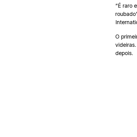
“É raro 
roubado
Internat
O primei
videiras
depois.