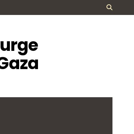
surge
 Gaza