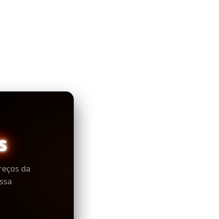
s
reços da
ssa