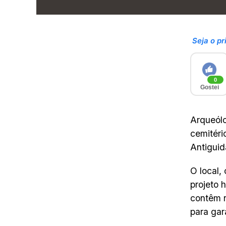
Seja o pr
0
Gostei
Arqueólo
cemitéri
Antigui
O local,
projeto 
contêm r
para gar