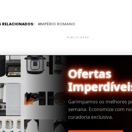
 RELACIONADOS:
IMPÉRIO ROMANO
PUBLICIDADE
Ofertas
Imperdívei
Garimpamos os melhores p
semana. Economize com no
curadoria exclusiva.