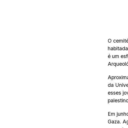
O cemité
habitada
é um esf
Arqueol
Aproxim
da Unive
esses jo
palestino
Em junho
Gaza. Ag