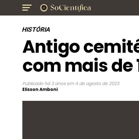
HISTÓRIA
Antigo cemit
com mais de 
Publicado
há 3 anos
em
4 de agosto de 2023
Elisson Amboni