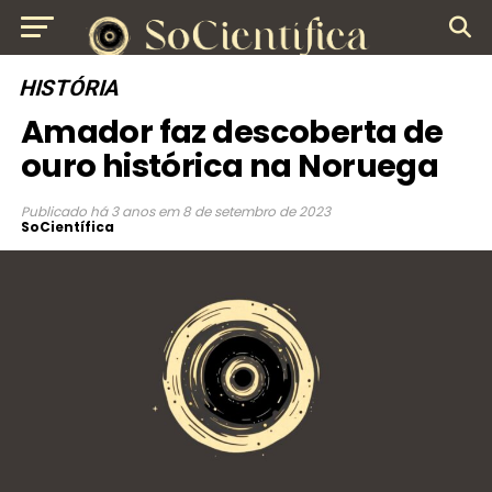
HISTÓRIA
Amador faz descoberta de
ouro histórica na Noruega
Publicado
há 3 anos
em
8 de setembro de 2023
SoCientífica