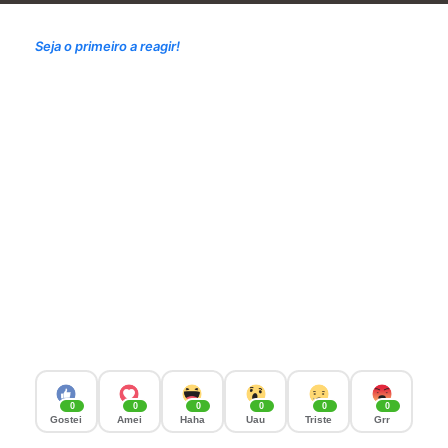
Seja o primeiro a reagir!
0
0
0
0
0
0
Gostei
Amei
Haha
Uau
Triste
Grr