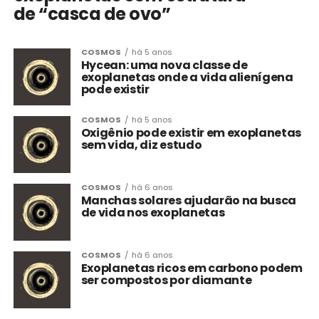
de “casca de ovo”
COSMOS
há 5 anos
Hycean: uma nova classe de
exoplanetas onde a vida alienígena
pode existir
COSMOS
há 5 anos
Oxigênio pode existir em exoplanetas
sem vida, diz estudo
COSMOS
há 6 anos
Manchas solares ajudarão na busca
de vida nos exoplanetas
COSMOS
há 6 anos
Exoplanetas ricos em carbono podem
ser compostos por diamante