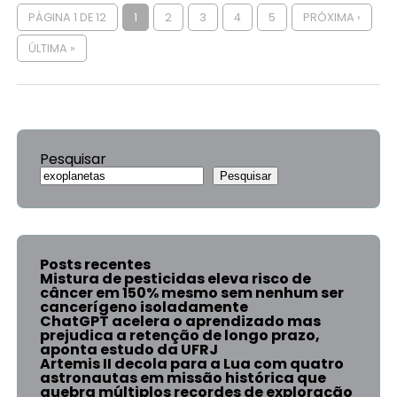
PÁGINA 1 DE 12
1
2
3
4
5
PRÓXIMA ›
ÚLTIMA »
Pesquisar
Pesquisar
Posts recentes
Mistura de pesticidas eleva risco de
câncer em 150% mesmo sem nenhum ser
cancerígeno isoladamente
ChatGPT acelera o aprendizado mas
prejudica a retenção de longo prazo,
aponta estudo da UFRJ
Artemis II decola para a Lua com quatro
astronautas em missão histórica que
quebra múltiplos recordes de exploração