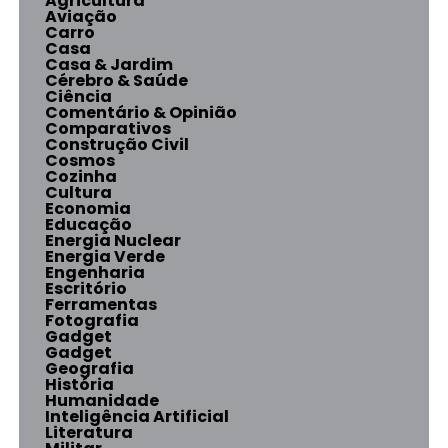
Agricultura
Aviação
Carro
Casa
Casa & Jardim
Cérebro & Saúde
Ciência
Comentário & Opinião
Comparativos
Construção Civil
Cosmos
Cozinha
Cultura
Economia
Educação
Energia Nuclear
Energia Verde
Engenharia
Escritório
Ferramentas
Fotografia
Gadget
Gadget
Geografia
História
Humanidade
Inteligência Artificial
Literatura