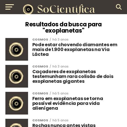
Resultados da busca para
"exoplanetas"
COSMOS
há 3 anos
Pode estar chovendo diamantes em
mais de 1.900 exoplanetas na Via
Láctea
COSMOS
há 3 anos
Caçadores de exoplanetas
testemunham rara colisão de dois
exoplanetas gigantes
COSMOS
há 5 anos
Ferro em exoplanetas se torna
possível evidência para vida
alienígena
COSMOS
há 5 anos
Rochas nunca antes vistas