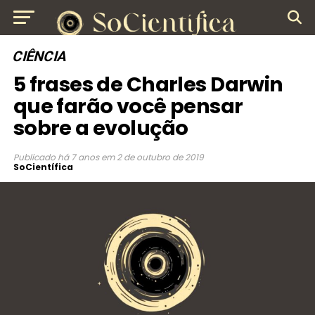
CIÊNCIA
5 frases de Charles Darwin
que farão você pensar
sobre a evolução
Publicado
há 7 anos
em
2 de outubro de 2019
SoCientífica