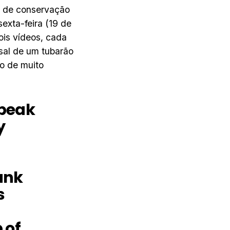
o de conservação
exta-feira (19 de
ois vídeos, cada
al de um tubarão
o de muito
 peak
y
s
hank
s
 of