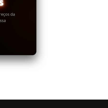
s
reços da
ssa