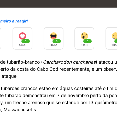
imeiro a reagir!
0
0
0
Amei
Haha
Uau
Tris
de tubarão-branco (
Carcharodon carcharias
) atacou 
perto da costa do Cabo Cod recentemente, e um obser
 ataque.
tubarões brancos estão em águas costeiras até o fim 
e tubarão demonstrou em 7 de novembro perto da pont
 um trecho arenoso que se estende por 13 quilômetro
, Massachusetts.