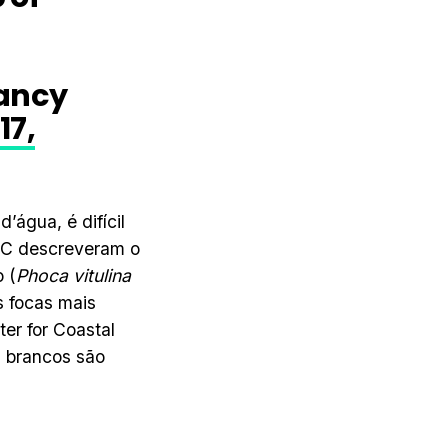
vancy
17,
água, é difícil
WSC descreveram o
 (
Phoca vitulina
s focas mais
er for Coastal
 brancos são