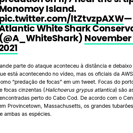
Monomoy Island.
pic.twitter.com/ltZtvzpAXW
—
Atlantic White Shark Conser
(@A_WhiteShark)
November 
2021
nde parte do ataque aconteceu à distância e debaixo d’
que está acontecendo no vídeo, mas os oficiais da A
omo “predação de focas” em um tweet. Focas do porto
 e focas cinzentas (
Halichoerus grypus atlantica
) são a
ncontradas perto do Cabo Cod. De acordo com o Cent
em Provincetown, Massachusetts, os grandes tubarões
e ambas as espécies.