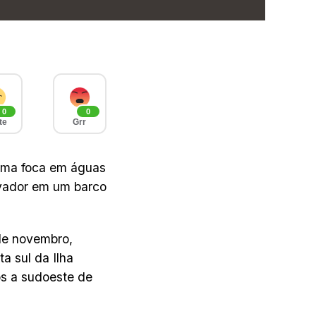
0
0
te
Grr
uma foca em águas
vador em um barco
de novembro,
a sul da Ilha
s a sudoeste de