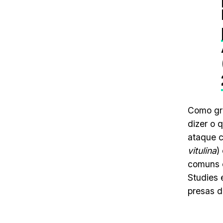
Como gra
dizer o 
ataque c
vitulina
)
comuns e
Studies 
presas d