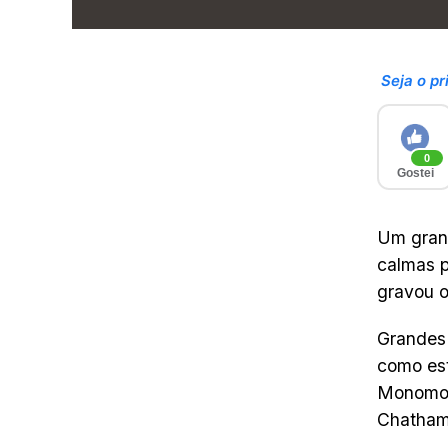
Seja o pr
0
Gostei
Um gran
calmas 
gravou o
Grandes 
como est
Monomoy,
Chatham