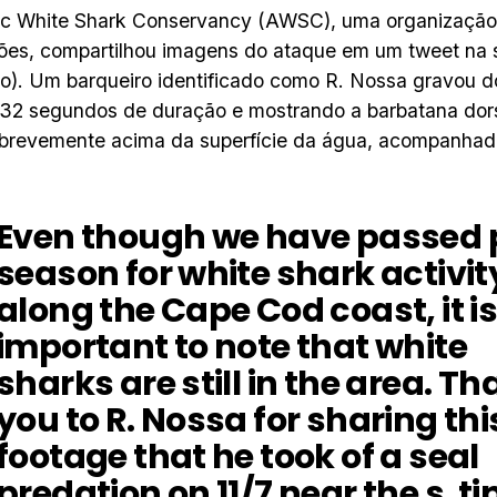
tic White Shark Conservancy (AWSC), uma organizaçã
ões, compartilhou imagens do ataque em um tweet na s
). Um barqueiro identificado como R. Nossa gravou d
32 segundos de duração e mostrando a barbatana dors
 brevemente acima da superfície da água, acompanhad
Even though we have passed
season for white shark activit
along the Cape Cod coast, it i
important to note that white
sharks are still in the area. T
you to R. Nossa for sharing thi
footage that he took of a seal
predation on 11/7 near the s. tip