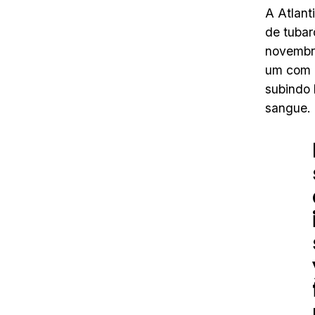
A Atlan
de tubar
novembro
um com 
subindo
sangue.