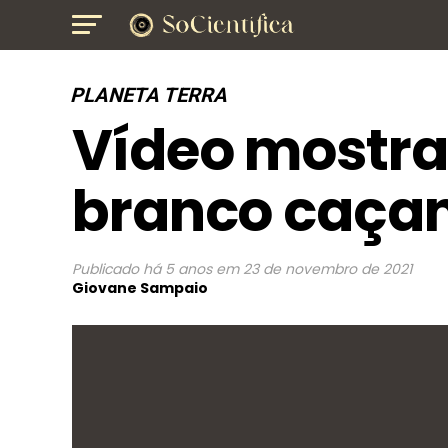
PLANETA TERRA
Vídeo mostra
branco caça
Publicado
há 5 anos
em
23 de novembro de 2021
Giovane Sampaio