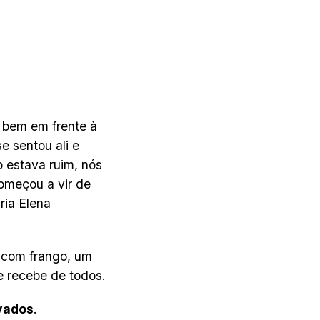
e bem em frente à
e sentou ali e
 estava ruim, nós
começou a vir de
ria Elena
 com frango, um
e recebe de todos.
rvados
.