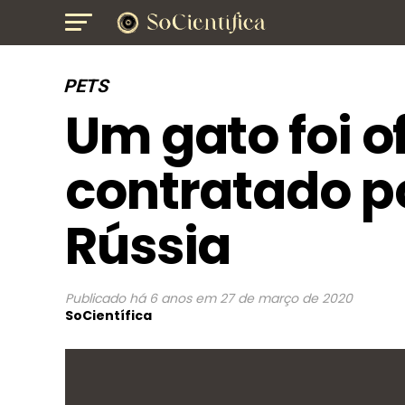
PETS
Um gato foi o
contratado po
Rússia
Publicado
há 6 anos
em
27 de março de 2020
SoCientífica