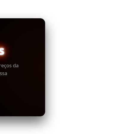
s
reços da
ssa