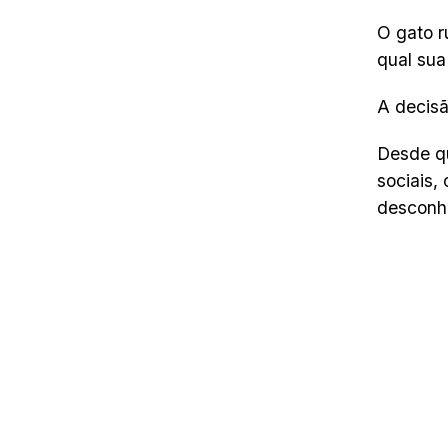
O gato r
qual sua
A decisã
Desde qu
sociais,
desconhe