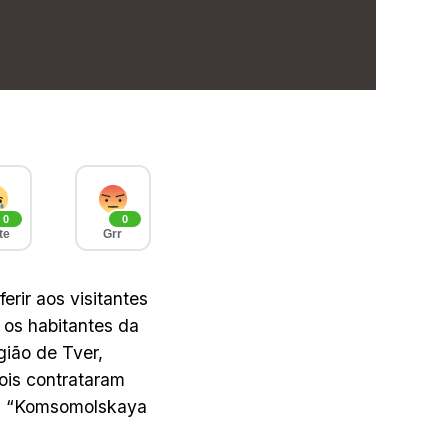
0
0
te
Grr
erir aos visitantes
os habitantes da
gião de Tver,
ois contrataram
nal “Komsomolskaya