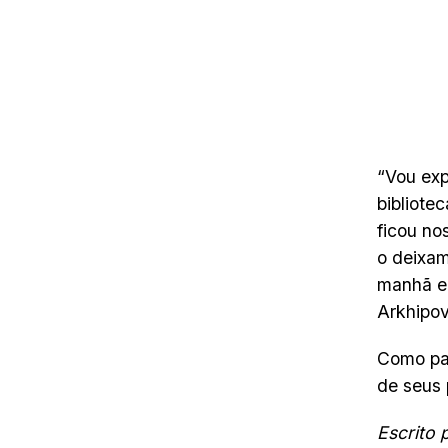
“Vou exp
bibliote
ficou no
o deixam
manhã e 
Arkhipov
Como pa
de seus 
Escrito