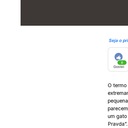
Seja o pr
0
Gostei
O termo 
extrema
pequena 
parecem 
um gato 
Pravda”.